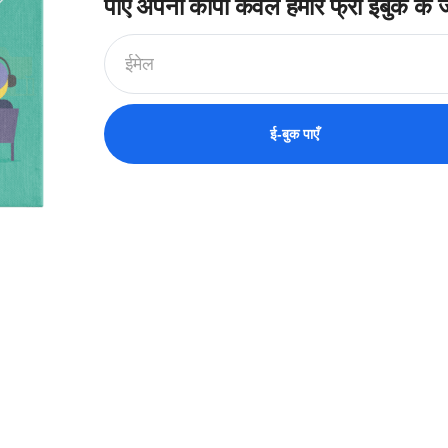
पाएँ अपनी कॉपी केवल हमारे फ्री ईबुक के 
ई-बुक पाएँ