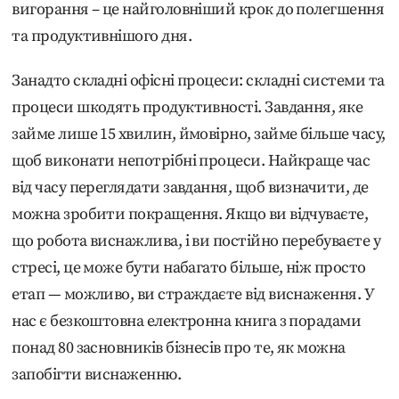
вигорання – це найголовніший крок до полегшення
та продуктивнішого дня.
Занадто складні офісні процеси: складні системи та
процеси шкодять продуктивності. Завдання, яке
займе лише 15 хвилин, ймовірно, займе більше часу,
щоб виконати непотрібні процеси. Найкраще час
від часу переглядати завдання, щоб визначити, де
можна зробити покращення. Якщо ви відчуваєте,
що робота виснажлива, і ви постійно перебуваєте у
стресі, це може бути набагато більше, ніж просто
етап — можливо, ви страждаєте від виснаження. У
нас є безкоштовна електронна книга з порадами
понад 80 засновників бізнесів про те, як можна
запобігти виснаженню.