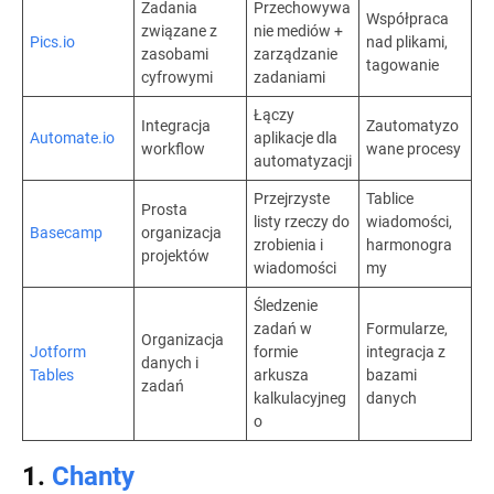
Zadania
Przechowywa
Współpraca
związane z
nie mediów +
Pics.io
nad plikami,
zasobami
zarządzanie
tagowanie
cyfrowymi
zadaniami
Łączy
Integracja
Zautomatyzo
Automate.io
aplikacje dla
workflow
wane procesy
automatyzacji
Przejrzyste
Tablice
Prosta
listy rzeczy do
wiadomości,
Basecamp
organizacja
zrobienia i
harmonogra
projektów
wiadomości
my
Śledzenie
zadań w
Formularze,
Organizacja
Jotform
formie
integracja z
danych i
Tables
arkusza
bazami
zadań
kalkulacyjneg
danych
o
1.
Chanty