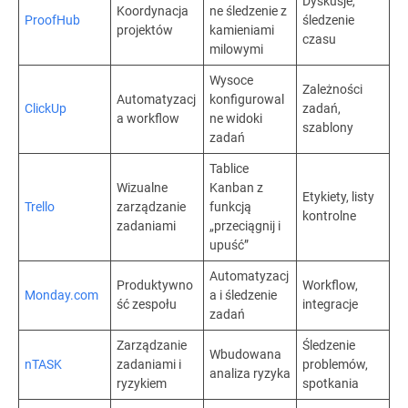
Dyskusje,
Koordynacja
ne śledzenie z
ProofHub
śledzenie
projektów
kamieniami
czasu
milowymi
Wysoce
Zależności
Automatyzacj
konfigurowal
ClickUp
zadań,
a workflow
ne widoki
szablony
zadań
Tablice
Wizualne
Kanban z
Etykiety, listy
Trello
zarządzanie
funkcją
kontrolne
zadaniami
„przeciągnij i
upuść”
Automatyzacj
Produktywno
Workflow,
Monday.com
a i śledzenie
ść zespołu
integracje
zadań
Zarządzanie
Śledzenie
Wbudowana
nTASK
zadaniami i
problemów,
analiza ryzyka
ryzykiem
spotkania