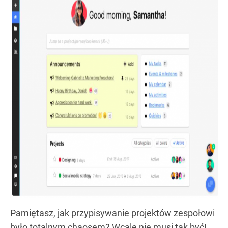
Pamiętasz, jak przypisywanie projektów zespołowi
było totalnym chaosem? Wcale nie musi tak być!