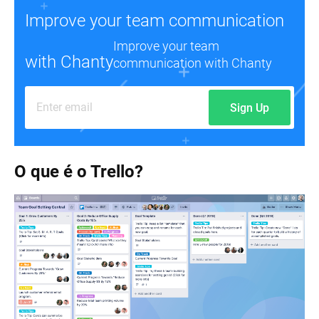
Improve your team communication
Improve your team
with Chanty
communication with Chanty
Sign Up
O que é o Trello?