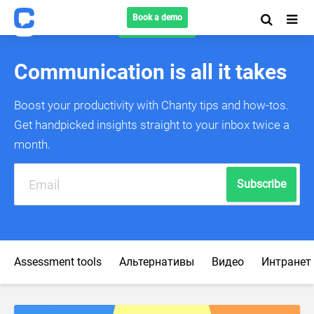
Book a demo
Book a demo
Communication is all it takes
Boost your productivity with Chanty tips and how-tos.
Get handpicked insights straight to your inbox twice a
month.
Subscribe
Assessment tools
Альтернативы
Видео
Интранет