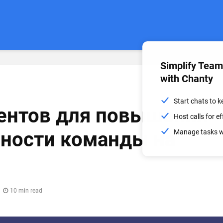
Simplify Tea
with Chanty
Start chats to 
ентов для повышения
Host calls for 
ности команды на
Manage tasks wi
10 min read