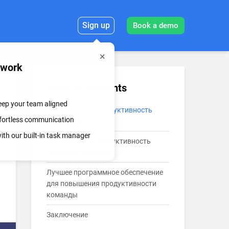
Sign up
Book a demo
mwork
Table of Contents
keep your team aligned
Почему важна продуктивность
effortless communication
команды?
th our built-in task manager
Как повысить продуктивность
команды на работе
Лучшее программное обеспечение
для повышения продуктивности
команды
Заключение