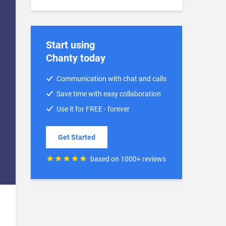
Start using
Chanty today
Communication with chat and calls
Save time with easy collaboration
Use it for FREE - forever
Get Started
based on 1000+ reviews