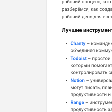
рабочий процесс, кот
разберёмся, как созд
рабочий день для все
Лучшие инструмен
Chanty
– командны
объединяя коммун
Todoist
– простой 
который помогает
контролировать св
Notion
– универса
могут писать, пл
продуктивности и
Range
– инструме
продуктивность з