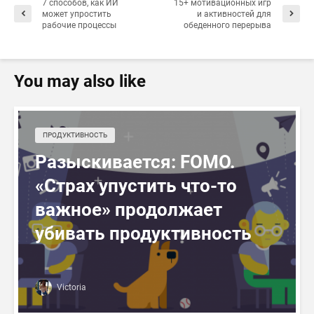
7 способов, как ИИ
15+ мотивационных игр
может упростить
и активностей для
рабочие процессы
обеденного перерыва
You may also like
ПРОДУКТИВНОСТЬ
Разыскивается: FOMO.
«Страх упустить что-то
важное» продолжает
убивать продуктивность
Victoria