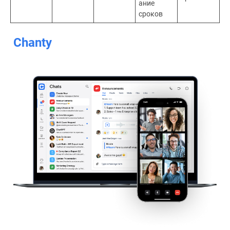
ание
сроков
Chanty