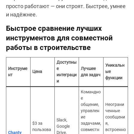
просто работают — они строят. Быстрее, умнее
и надёжнее.
Быстрое сравнение лучших
инструментов для совместной
работы в строительстве
Доступны
Уникальн
Инструме
е
Лучшее
Цена
ые
нт
интеграци
для задач
функции
и
Командно
е
общение,
Неограни
управлен
ченные
ие
сообщени
Slack,
$3 за
задачами,
я,
Google
пользова
совместн
встроенно
Chanty
Drive,