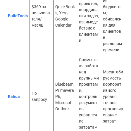
ие
проектов,
$369 за
QuickBook
бюджето
координа
пользова
s, Xero,
м,
BuildTools
ция задач,
теля/
Google
обновлен
взаимоде
месяц
Calendar
ия для
йствие с
клиентов
клиентам
в
и
реальном
времени
Совместн
ая работа
над
Масштаби
крупными
руемость
Bluebeam,
проектам
корпорат
Primavera
и,
ивного
По
Kahua
P6,
контроль
уровня,
запросу
Microsoft
документ
точное
Outlook
ов,
прогнозир
управлен
ование
ие
затрат
затратам