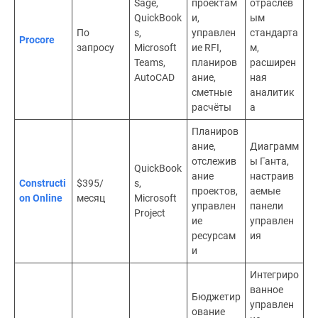
Sage,
проектам
отраслев
QuickBook
и,
ым
По
s,
управлен
стандарта
Procore
запросу
Microsoft
ие RFI,
м,
Teams,
планиров
расширен
AutoCAD
ание,
ная
сметные
аналитик
расчёты
а
Планиров
ание,
Диаграмм
отслежив
ы Ганта,
QuickBook
ание
настраив
Constructi
$395/
s,
проектов,
аемые
on Online
месяц
Microsoft
управлен
панели
Project
ие
управлен
ресурсам
ия
и
Интегриро
ванное
Бюджетир
управлен
ование