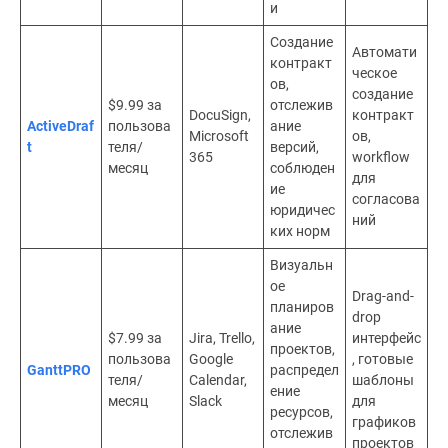
и
Создание
Автомати
контракт
ческое
ов,
создание
$9.99 за
отслежив
DocuSign,
контракт
ActiveDraf
пользова
ание
Microsoft
ов,
t
теля/
версий,
365
workflow
месяц
соблюден
для
ие
согласова
юридичес
ний
ких норм
Визуальн
ое
Drag-and-
планиров
drop
ание
$7.99 за
Jira, Trello,
интерфейс
проектов,
пользова
Google
, готовые
GanttPRO
распредел
теля/
Calendar,
шаблоны
ение
месяц
Slack
для
ресурсов,
графиков
отслежив
проектов