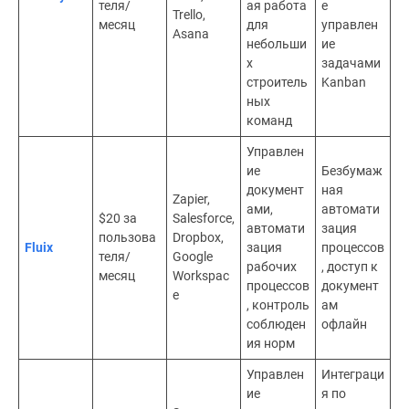
теля/
ая работа
е
Trello,
месяц
для
управлен
Asana
небольши
ие
х
задачами
строитель
Kanban
ных
команд
Управлен
ие
Безбумаж
документ
ная
Zapier,
ами,
автомати
$20 за
Salesforce,
автомати
зация
пользова
Dropbox,
Fluix
зация
процессов
теля/
Google
рабочих
, доступ к
месяц
Workspac
процессов
документ
e
, контроль
ам
соблюден
офлайн
ия норм
Управлен
Интеграци
ие
я по