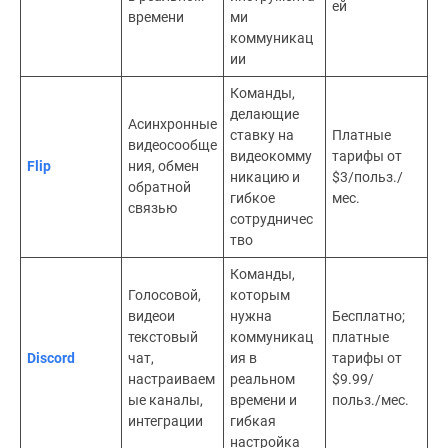
ей
времени
ми
коммуникац
ии
Команды,
делающие
Асинхронные
ставку на
Платные
видеосообще
видеокомму
тарифы от
Flip
ния, обмен
никацию и
$3/польз./
обратной
гибкое
мес.
связью
сотрудничес
тво
Команды,
Голосовой,
которым
видеои
нужна
Бесплатно;
текстовый
коммуникац
платные
Discord
чат,
ия в
тарифы от
настраиваем
реальном
$9.99/
ые каналы,
времени и
польз./мес.
интеграции
гибкая
настройка