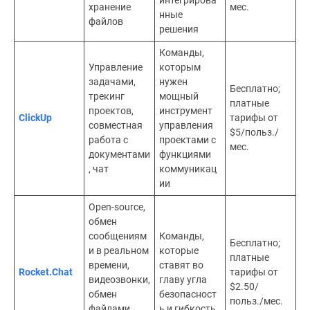
хранение
мес.
нные
файлов
решения
Команды,
Управление
которым
задачами,
нужен
Бесплатно;
трекинг
мощный
платные
проектов,
инструмент
ClickUp
тарифы от
совместная
управления
$5/польз./
работа с
проектами с
мес.
документами
функциями
, чат
коммуникац
ии
Open-source,
обмен
сообщениям
Команды,
Бесплатно;
и в реальном
которые
платные
времени,
ставят во
Rocket.Chat
тарифы от
видеозвонки,
главу угла
$2.50/
обмен
безопасност
польз./мес.
файлами,
ь и гибкость