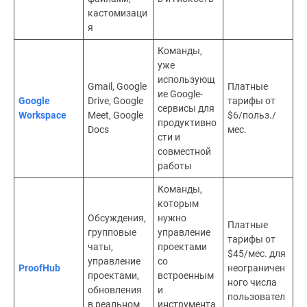
кастомизаци
я
Команды,
уже
использующ
Gmail, Google
Платные
ие Google-
Google
Drive, Google
тарифы от
сервисы для
Workspace
Meet, Google
$6/польз./
продуктивно
Docs
мес.
сти и
совместной
работы
Команды,
которым
Обсуждения,
нужно
Платные
групповые
управление
тарифы от
чаты,
проектами
$45/мес. для
управление
со
ProofHub
неограничен
проектами,
встроенным
ного числа
обновления
и
пользовател
в реальном
инструмента