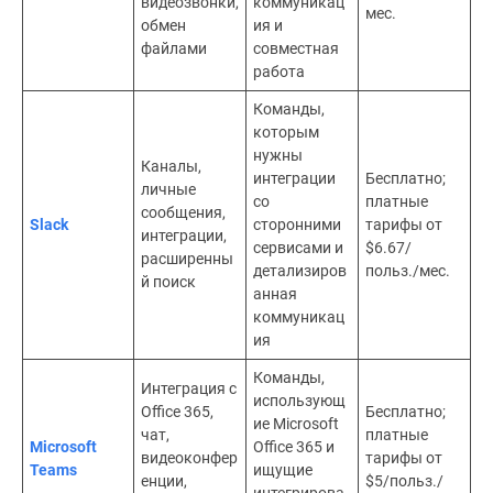
видеозвонки,
коммуникац
мес.
обмен
ия и
файлами
совместная
работа
Команды,
которым
нужны
Каналы,
интеграции
Бесплатно;
личные
со
платные
сообщения,
Slack
сторонними
тарифы от
интеграции,
сервисами и
$6.67/
расширенны
детализиров
польз./мес.
й поиск
анная
коммуникац
ия
Команды,
Интеграция с
использующ
Office 365,
Бесплатно;
ие Microsoft
чат,
платные
Microsoft
Office 365 и
видеоконфер
тарифы от
Teams
ищущие
енции,
$5/польз./
интегрирова