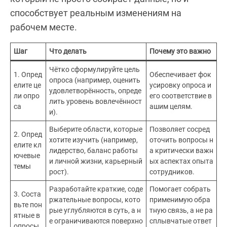
способствует реальным изменениям на
рабочем месте.
Шаг
Что делать
Почему это важно
Чётко сформулируйте цель
1. Опред
Обеспечивает фок
опроса (например, оценить
елите це
усировку опроса и
удовлетворённость, опреде
ли опро
его соответствие в
лить уровень вовлечённост
са
ашим целям.
и).
Выберите области, которые
Позволяет сосред
2. Опред
хотите изучить (например,
оточить вопросы н
елите кл
лидерство, баланс работы
а критически важн
ючевые
и личной жизни, карьерный
ых аспектах опыта
темы
рост).
сотрудников.
Разработайте краткие, соде
Помогает собрать
3. Соста
ржательные вопросы, кото
применимую обра
вьте пон
рые углубляются в суть, а н
тную связь, а не ра
ятные в
е ограничиваются поверхно
сплывчатые ответ
опросы