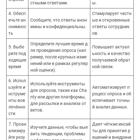
стными ответами.
ы.
4. Обесп
Стимулирует честн
ечьте ан
Сообщите, что ответы анон
ые и откровенные
онимнос
имны и конфиденциальны.
ответы сотрудник
ть
ов.
Определите лучшее время д
5. Выбе
Повышает актуал
ля проведения опроса (нап
рите под
ьность и качество
ример, после крупных изме
ходящее
получаемой обрат
нений или в рамках регуляр
время
ной связи.
ной оценки).
6. Испол
Используйте инструменты
ьзуйте и
Автоматизирует п
для опросов, такие как Cha
нструме
роцесс опроса и об
nty или другие платформы,
нты вов
еспечивает точны
для рассылки и анализа от
лечённо
й анализ данных.
ветов.
сти
7. Проан
Дает чёткие инсай
Изучите данные, чтобы выя
ализиру
ты для принятия р
вить тенденции, проблемы
йте резу
ешений и внедрени