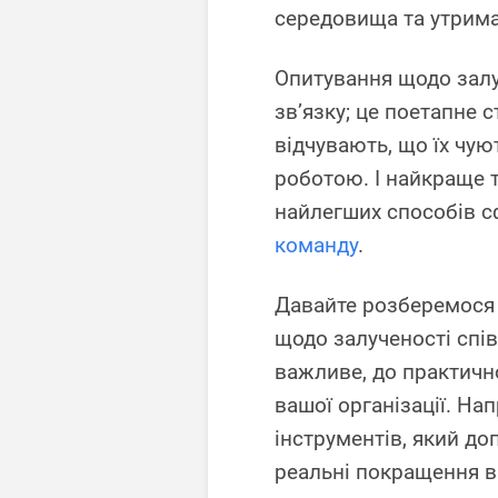
середовища та утрима
Опитування щодо залу
зв’язку; це поетапне 
відчувають, що їх чую
роботою. І найкраще т
найлегших способів 
команду
.
Давайте розберемося 
щодо залученості співр
важливе, до практичн
вашої організації. На
інструментів, який д
реальні покращення в 