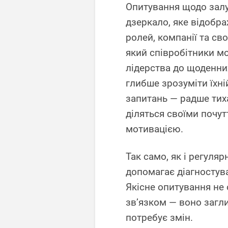
Опитування щодо залу
дзеркало, яке відобра
ролей, компанії та св
який співробітники м
лідерства до щоденни
глибше зрозуміти їхні
запитань — радше тиха
діляться своїми почу
мотивацією.
Так само, як і регуля
допомагає діагностув
Якісне опитування н
зв’язком — воно загл
потребує змін.