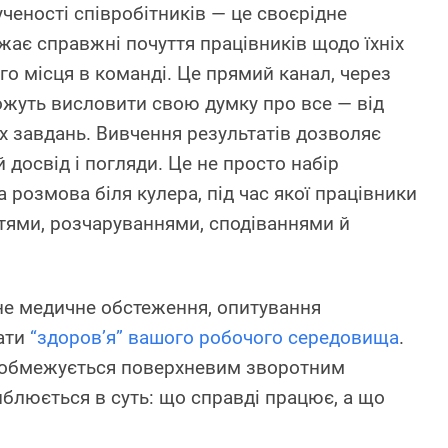
ченості співробітників — це своєрідне
жає справжні почуття працівників щодо їхніх
ого місця в команді. Це прямий канал, через
ожуть висловити свою думку про все — від
х завдань. Вивчення результатів дозволяє
й досвід і погляди. Це не просто набір
 розмова біля кулера, під час якої працівники
ттями, розчаруваннями, сподіваннями й
рне медичне обстеження, опитування
ати
“здоров’я” вашого робочого середовища
.
е обмежується поверхневим зворотним
иблюється в суть: що справді працює, а що