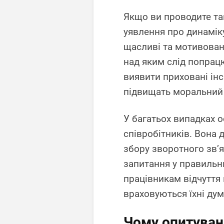
Якщо ви проводите так
уявлення про динамік
щасливі та мотивовані
над яким слід попрац
виявити приховані інс
підвищать моральний д
У багатьох випадках 
співробітників. Вона 
збору зворотного зв’я
запитання у правильни
працівникам відчуття п
враховуються їхні дум
Чому опитуван