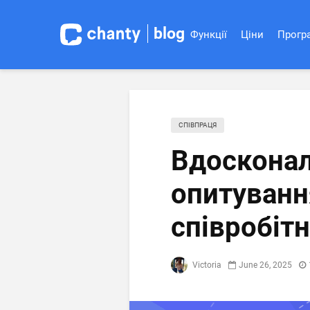
blog
Функції
Ціни
Програ
СПІВПРАЦЯ
Вдосконал
опитуванн
співробітн
Victoria
June 26, 2025