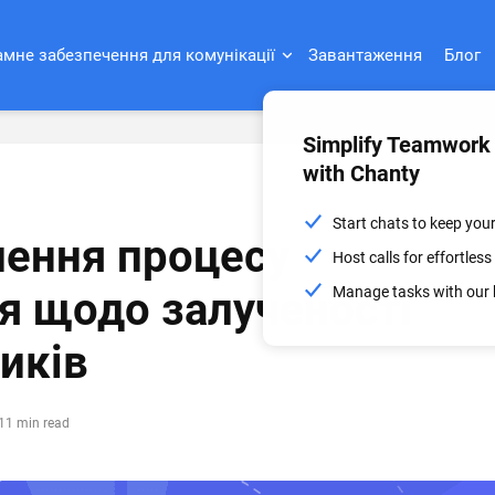
мне забезпечення для комунікації
Завантаження
Блог
Simplify Teamwork
with Chanty
Start chats to keep you
ення процесу
Host calls for effortle
Manage tasks with our 
я щодо залученості
иків
11 min read