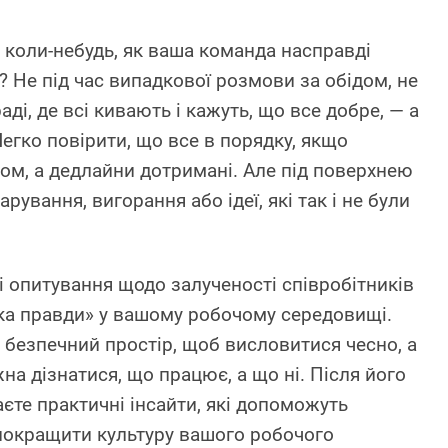
коли-небудь, як ваша команда насправді
? Не під час випадкової розмови за обідом, не
ді, де всі кивають і кажуть, що все добре, — а
егко повірити, що все в порядку, якщо
ном, а дедлайни дотримані. Але під поверхнею
ування, вигорання або ідеї, які так і не були
оді опитування щодо залученості співробітників
ка правди» у вашому робочому середовищі.
 безпечний простір, щоб висловитися чесно, а
жна дізнатися, що працює, а що ні. Після його
єте практичні інсайти, які допоможуть
 покращити культуру вашого робочого