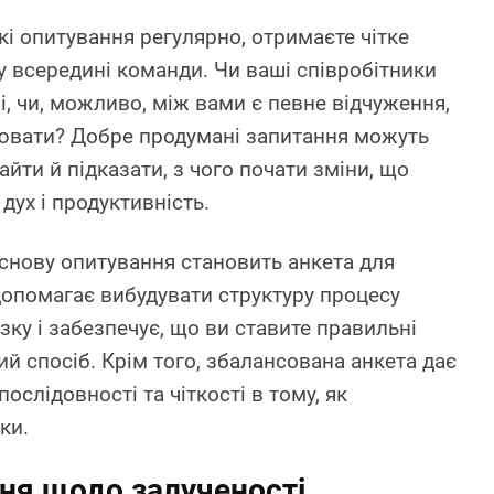
і опитування регулярно, отримаєте чітке
у всередині команди. Чи ваші співробітники
, чи, можливо, між вами є певне відчуження,
ювати? Добре продумані запитання можуть
айти й підказати, з чого почати зміни, що
ух і продуктивність.
основу опитування становить анкета для
допомагає вибудувати структуру процесу
зку і забезпечує, що ви ставите правильні
й спосіб. Крім того, збалансована анкета дає
ослідовності та чіткості в тому, як
ки.
ня щодо залученості