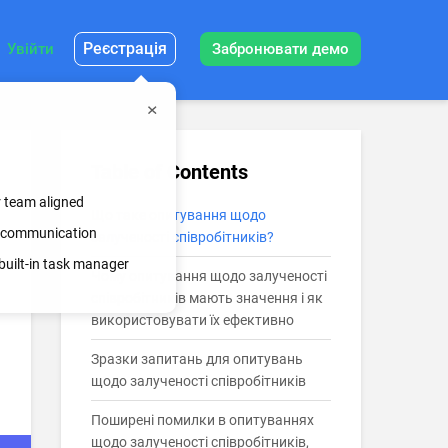
Реєстрація
Увійти
Забронювати демо
Table of Contents
r team aligned
Що таке опитування щодо
ss communication
залученості співробітників?
built-in task manager
Чому опитування щодо залученості
співробітників мають значення і як
використовувати їх ефективно
Зразки запитань для опитувань
щодо залученості співробітників
Поширені помилки в опитуваннях
щодо залученості співробітників,