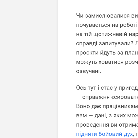
Чи замислювалися ви 
почувається на роботі
на тій щотижневій нара
справді запитували? Л
проєкти йдуть за пла
можуть ховатися розчар
озвучені.
Ось тут і стає у приг
— справжня «сироват
Воно дає працівникам
вам — дані, з яких мо
проведення ви отрима
підняти бойовий дух
,