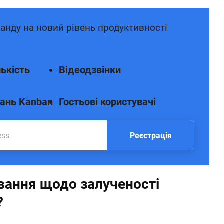
анду на новий рівень продуктивності
ькість
Відеодзвінки
ань Kanban
Гостьові користувачі
Реєстрація
вання щодо залученості
?