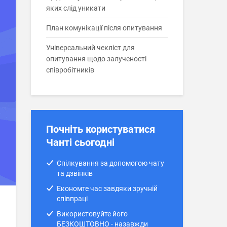
яких слід уникати
План комунікації після опитування
Універсальний чекліст для
опитування щодо залученості
співробітників
Почніть користуватися
Чанті сьогодні
Спілкування за допомогою чату
та дзвінків
Економте час завдяки зручній
співпраці
Використовуйте його
БЕЗКОШТОВНО - назавжди