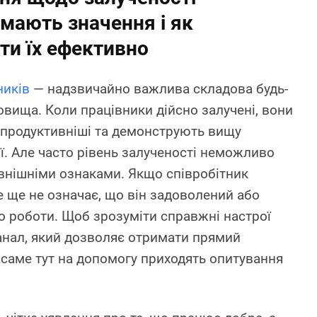
 мають значення і як
ти їх ефективно
ників
— надзвичайно важлива складова будь-
овища. Коли працівники дійсно залучені, вони
 продуктивніші та демонструють вищу
ї. Але часто рівень залученості неможливо
внішніми ознаками. Якщо співробітник
е ще не означає, що він задоволений або
о роботи. Щоб зрозуміти справжні настрої
канал, який дозволяє отримати прямий
 саме тут на допомогу приходять опитування