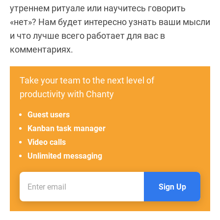
утреннем ритуале или научитесь говорить
«нет»? Нам будет интересно узнать ваши мысли
и что лучше всего работает для вас в
комментариях.
Take your team to the next level of
productivity with Chanty
Guest users
Kanban task manager
Video calls
Unlimited messaging
Sign Up