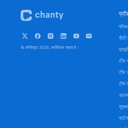
प्रॉ
फीचर्
चैंटी 
© कॉपीराइट 2026, सर्वाधिकार रखता है।
प्राइ
टीम स
टीम 
टीम प
डाउ
सुरक्षा
पार्ट