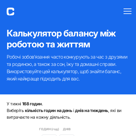
Калькулятор балансу між
роботою та життям
Робочі зобов’язання часто конкурують за час з друзями
та родиною, а також за сон, їжу та домашні справи.
Використовуйте цей калькулятор, щоб знайти баланс,
який найкраще підходить для вас.
У тижні
168 годин
.
Виберіть
кількість годин на день
і
днів на тиждень
, які ви
витрачаєте на кожну діяльність.
ГОДИН (год)
ДНІВ