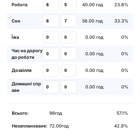
Робота
40.00
год
23.8
%
Сон
56.00
год
33.3
%
Їжа
0.00
год
0
%
Час на дорогу
0.00
год
0
%
до роботи
Дозвілля
0.00
год
0
%
Домашні спр
0.00
год
0
%
ави
Всього:
96
год
57.1
%
Незаплановане:
72.00
год
42.9
%