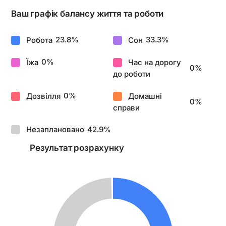
Ваш графік балансу життя та роботи
23.8
%
33.3
%
Робота
Сон
0
%
Їжа
Час на дорогу
0
%
до роботи
0
%
Дозвілля
Домашні
0
%
справи
42.9
%
Незаплановано
Результат розрахунку