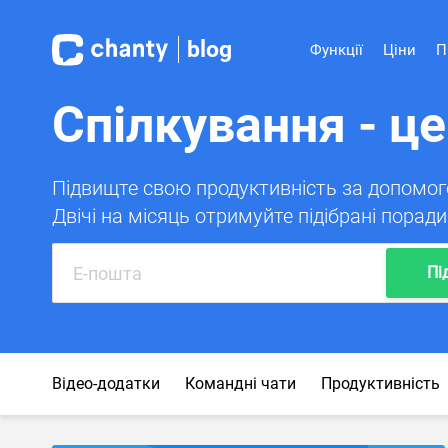
blog
Функції
Ціни
П
Спілкування - це
Підвищте свою продуктивність за допомогою
Двічі на місяць отримуйте підібрані порад
Пі
Відео-додатки
Командні чати
Продуктивність