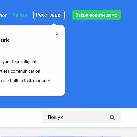
Реєстрація
Увійти
Забронювати демо
лог
work
ep your team aligned
fortless communication
 our built-in task manager