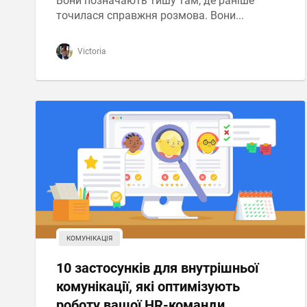
Вони позначають тишу там, де раніше
точилася справжня розмова. Вони...
Victoria
КОМУНІКАЦІЯ
10 застосунків для внутрішньої
комунікації, які оптимізують
роботу вашої HR-команди