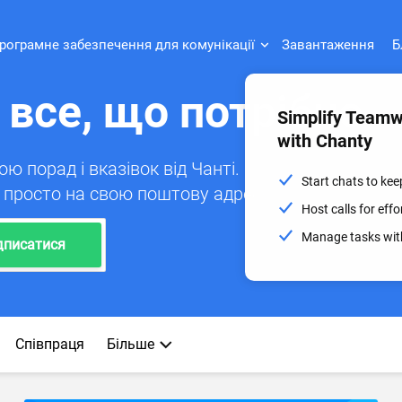
рограмне забезпечення для комунікації
Завантаження
Б
 все, що потрібно
Simplify Team
with Chanty
 порад і вказівок від Чанті.
Start chats to ke
и просто на свою поштову адресу.
Host calls for ef
Manage tasks with
дписатися
Співпраця
Більше