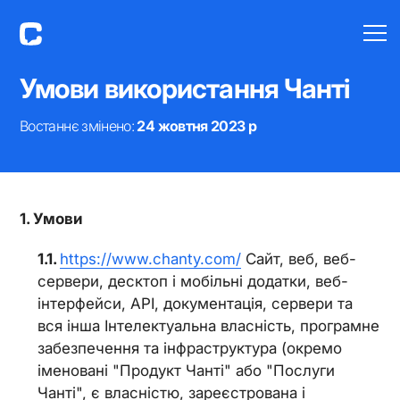
Умови використання Чанті
Востаннє змінено:
24 жовтня 2023 р
Умови
https://www.chanty.com/
Сайт, веб, веб-
сервери, десктоп і мобільні додатки, веб-
інтерфейси, API, документація, сервери та
вся інша Інтелектуальна власність, програмне
забезпечення та інфраструктура (окремо
іменовані "Продукт Чанті" або "Послуги
Чанті", є власністю, зареєстрована і