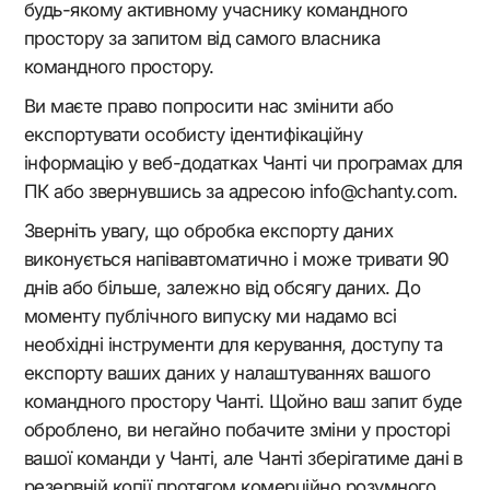
будь-якому активному учаснику командного
простору за запитом від самого власника
командного простору.
Ви маєте право попросити нас змінити або
експортувати особисту ідентифікаційну
інформацію у веб-додатках Чанті чи програмах для
ПК або звернувшись за адресою info@chanty.com.
Зверніть увагу, що обробка експорту даних
виконується напівавтоматично і може тривати 90
днів або більше, залежно від обсягу даних. До
моменту публічного випуску ми надамо всі
необхідні інструменти для керування, доступу та
експорту ваших даних у налаштуваннях вашого
командного простору Чанті. Щойно ваш запит буде
оброблено, ви негайно побачите зміни у просторі
вашої команди у Чанті, але Чанті зберігатиме дані в
резервній копії протягом комерційно розумного