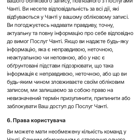
вашого облікового запису, пов’язаного з Послугами
Чанті. Ви несете відповідальність за всі дії, які
відбуваються у Чанті у вашому обліковому записі.
Ви погоджуєтесь надавати правдиву, точну,
актуальну та повну інформацію про себе відповідно
до вимог Послуг Чанті. Якщо ви надаєте будь-яку
інформацію, яка є неправдивою, неточною,
неактуальною чи неповною, або у нас є
обґрунтовані підстави підозрювати, що така
інформація є неправдивою, неточною, або що ви
будь-яким чином зловживаєте своїм обліковим
записом, ми залишаємо за собою право на
невизначений термін призупинити, припинити або
заблокувати Ваш доступ до Послуг Чанті.
Права користувача
Ви можете мати необмежену кількість команд у
Чанті. Єдиним обмеженням є створення одного