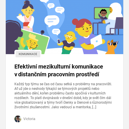
KOMUNIKACE
Efektivní mezikulturní komunikace
v distančním pracovním prostředí
Každý typ týmu se čas od času setká s problémy na pracovišti.
Ať už jde o neshody týkající se týmových projektů nebo
aktuálního dění, kořen problému často spočívá v kulturních
rozdílech. To platí dvojnásob v dnešní době, kdy je svět čím dál
více globalizovaný a týmy tvoří členky a členové s různorodými
životními zkušenostmi. Jako vedoucí a mentorka, […]
Victoria