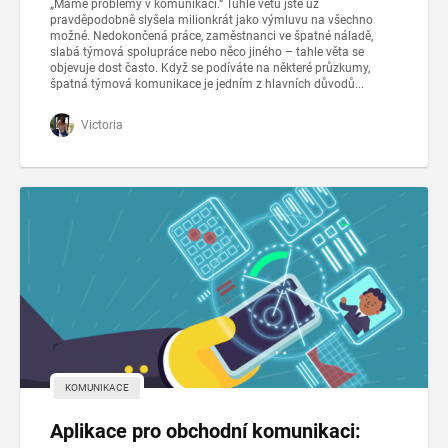
„Máme problémy v komunikaci.“ Tuhle větu jste už
pravděpodobně slyšela milionkrát jako výmluvu na všechno
možné. Nedokončená práce, zaměstnanci ve špatné náladě,
slabá týmová spolupráce nebo něco jiného – tahle věta se
objevuje dost často. Když se podíváte na některé průzkumy,
špatná týmová komunikace je jedním z hlavních důvodů...
Victoria
KOMUNIKACE
Aplikace pro obchodní komunikaci: