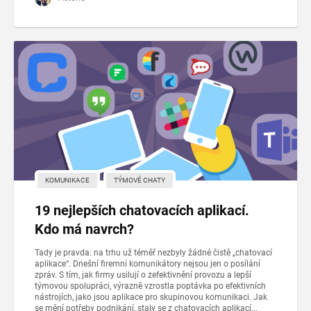
KOMUNIKACE
TÝMOVÉ CHATY
19 nejlepších chatovacích aplikací.
Kdo má navrch?
Tady je pravda: na trhu už téměř nezbyly žádné čistě „chatovací
aplikace“. Dnešní firemní komunikátory nejsou jen o posílání
zpráv. S tím, jak firmy usilují o zefektivnění provozu a lepší
týmovou spolupráci, výrazně vzrostla poptávka po efektivních
nástrojích, jako jsou aplikace pro skupinovou komunikaci. Jak
se mění potřeby podnikání, staly se z chatovacích aplikací...