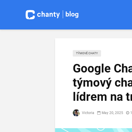
blog
TÝMOVÉ CHATY
Google Cha
týmový cha
lídrem na t
Victoria
May 20, 2025
1