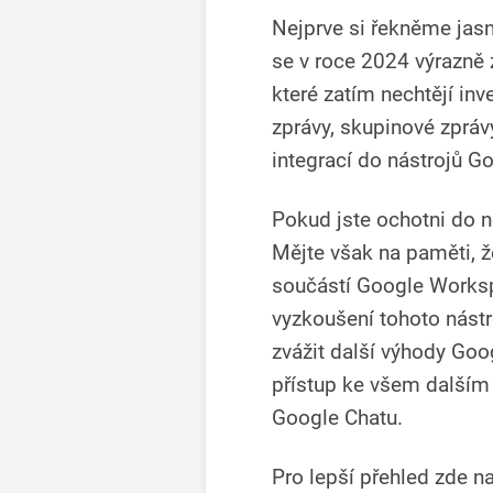
Nejprve si řekněme jasn
se v roce 2024 výrazně z
které zatím nechtějí inv
zprávy, skupinové zprá
integrací do nástrojů 
Pokud jste ochotni do ně
Mějte však na paměti, ž
součástí Google Worksp
vyzkoušení tohoto nástr
zvážit další výhody Goo
přístup ke všem dalším
Google Chatu.
Pro lepší přehled zde n