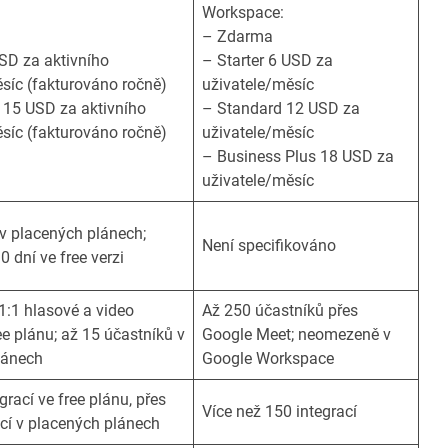
Workspace:
– Zdarma
SD za aktivního
– Starter 6 USD za
síc (fakturováno ročně)
uživatele/měsíc
 15 USD za aktivního
– Standard 12 USD za
síc (fakturováno ročně)
uživatele/měsíc
– Business Plus 18 USD za
uživatele/měsíc
 placených plánech;
Není specifikováno
0 dní ve free verzi
:1 hlasové a video
Až 250 účastníků přes
ee plánu; až 15 účastníků v
Google Meet; neomezeně v
lánech
Google Workspace
grací ve free plánu, přes
Více než 150 integrací
cí v placených plánech