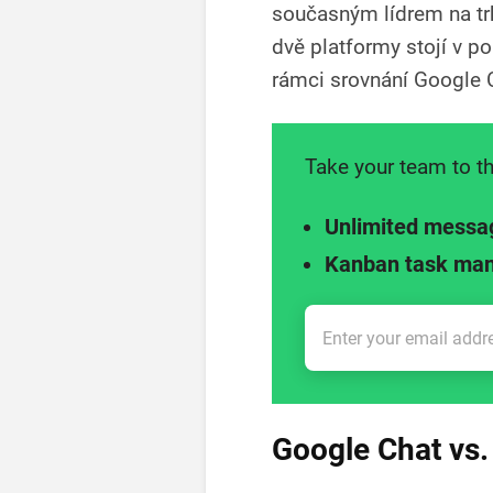
současným lídrem na trh
dvě platformy stojí v p
rámci srovnání Google C
Take your team to th
Unlimited messa
Kanban task ma
Google Chat vs.