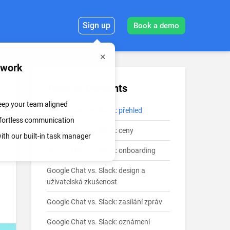
Sign up
Book a demo
mwork
Table of Contents
keep your team aligned
Google Chat vs. Slack: přehled
effortless communication
Google Chat vs. Slack: ceny
th our built-in task manager
Google Chat vs. Slack: onboarding
Google Chat vs. Slack: design a
uživatelská zkušenost
Google Chat vs. Slack: zasílání zpráv
Google Chat vs. Slack: oznámení