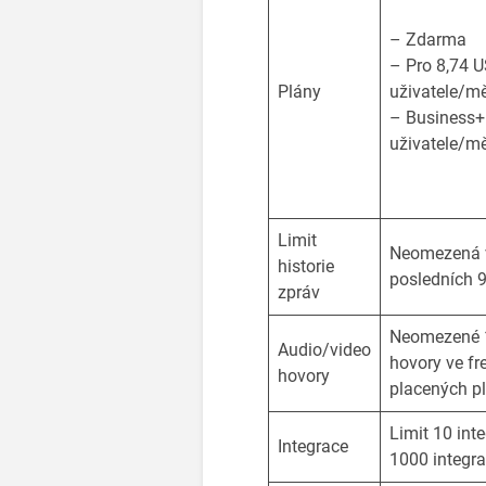
– Zdarma
– Pro 8,74 U
Plány
uživatele/mě
– Business+
uživatele/mě
Limit
Neomezená v
historie
posledních 9
zpráv
Neomezené 1
Audio/video
hovory ve fr
hovory
placených p
Limit 10 inte
Integrace
1000 integra