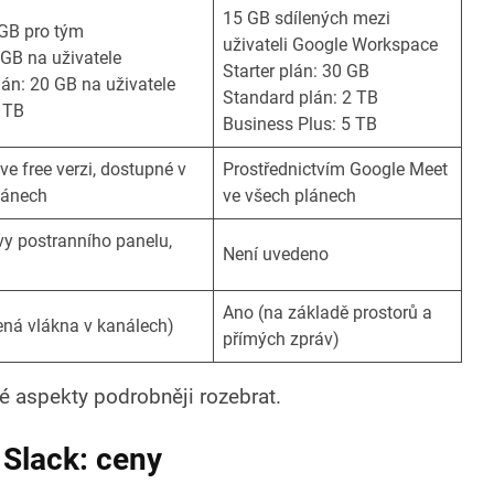
15 GB sdílených mezi
 GB pro tým
uživateli Google Workspace
 GB na uživatele
Starter plán: 30 GB
án: 20 GB na uživatele
Standard plán: 2 TB
1 TB
Business Plus: 5 TB
e free verzi, dostupné v
Prostřednictvím Google Meet
lánech
ve všech plánech
vy postranního panelu,
Není uvedeno
Ano (na základě prostorů a
ená vlákna v kanálech)
přímých zpráv)
é aspekty podrobněji rozebrat.
 Slack: ceny