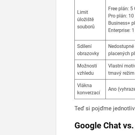
Free plán: 5
Limit
Pro plán: 10
úložiště
Business+ pl
souborů
Enterprise: 
Sdílení
Nedostupné v
obrazovky
placených p
Možnosti
Vlastní moti
vzhledu
tmavý režim
Vlákna
Ano (vyhraz
konverzací
Teď si pojďme jednotliv
Google Chat vs.