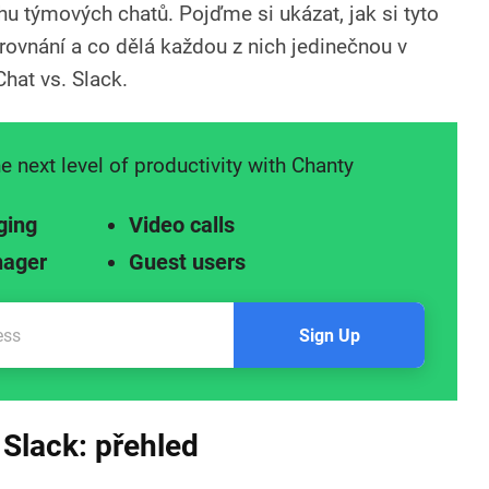
u týmových chatů. Pojďme si ukázat, jak si tyto
orovnání a co dělá každou z nich jedinečnou v
hat vs. Slack.
e next level of productivity with Chanty
ging
Video calls
nager
Guest users
Sign Up
 Slack: přehled