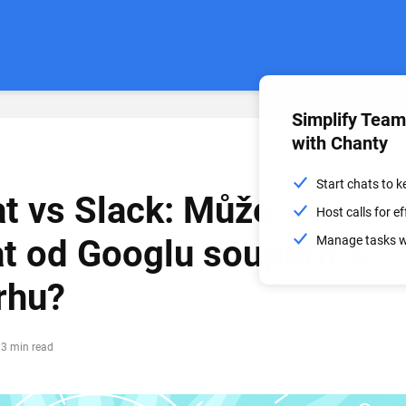
Simplify Tea
with Chanty
Start chats to 
t vs Slack: Může
Host calls for 
t od Googlu soupeřit s
Manage tasks wi
rhu?
3 min read