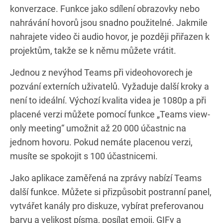
konverzace. Funkce jako sdílení obrazovky nebo
nahrávání hovorů jsou snadno použitelné. Jakmile
nahrajete video či audio hovor, je později přiřazen k
projektům, takže se k němu můžete vrátit.
Jednou z nevýhod Teams při videohovorech je
pozvání externích uživatelů. Vyžaduje další kroky a
není to ideální. Výchozí kvalita videa je 1080p a při
placené verzi můžete pomocí funkce „Teams view-
only meeting“ umožnit až 20 000 účastnic na
jednom hovoru. Pokud nemáte placenou verzi,
musíte se spokojit s 100 účastnicemi.
Jako aplikace zaměřená na zprávy nabízí Teams
další funkce. Můžete si přizpůsobit postranní panel,
vytvářet kanály pro diskuze, vybírat preferovanou
barvu a velikost písma, posílat emoji, GIFy a