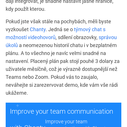
dají integrovat, je snadné nastavit jasné hranice,
kdy použít kterou.
Pokud jste však stále na pochybách, měli byste
vyzkoušet
Chanty
. Jedná se o
týmový chat s
možností videohovorů
, sdílení obrazovky,
správou
úkolů
a neomezenou historií chatu i v bezplatném
plánu. A to všechno je navíc velmi snadné na
nastavení. Placený plán pak stojí pouhé 3 dolary za
uživatele měsíčně, což je výrazně dostupnější než
Teams nebo Zoom. Pokud vás to zaujalo,
neváhejte si zarezervovat demo, kde vám vše rádi
ukážeme.
Improve your team communication
Improve your team