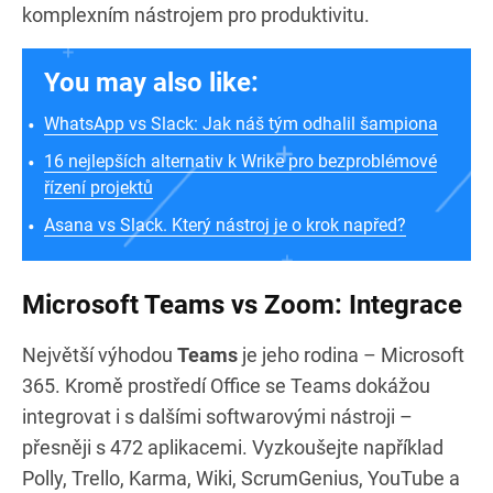
komplexním nástrojem pro produktivitu.
You may also like:
WhatsApp vs Slack: Jak náš tým odhalil šampiona
16 nejlepších alternativ k Wrike pro bezproblémové
řízení projektů
Asana vs Slack. Který nástroj je o krok napřed?
Microsoft Teams vs Zoom: Integrace
Největší výhodou
Teams
je jeho rodina – Microsoft
365. Kromě prostředí Office se Teams dokážou
integrovat i s dalšími softwarovými nástroji –
přesněji s 472 aplikacemi. Vyzkoušejte například
Polly, Trello, Karma, Wiki, ScrumGenius, YouTube a