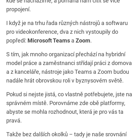
kde se nacházíme, a pomáhá nám cítit se více
propojení.
I když je na trhu řada různých nástrojů a softwaru
pro videokonference, dva z nich vystoupily do
popředí:
Microsoft Teams
a
Zoom
.
S tím, jak mnoho organizací přechází na hybridní
model práce a zaměstnanci střídají práci z domova
a z kanceláře, nástroje jako Teams a Zoom budou
nadále hrát obrovskou roli v byznysovém světě.
Pokud si nejste jistá, co vlastně potřebujete, jste na
správném místě. Porovnáme zde obě platformy,
abyste se mohla rozhodnout, která je pro vás ta
pravá.
Takže bez dalších okolků – tady je naše srovnání