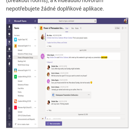
(breakout rooms), a k videaudio hovorům
nepotřebujete žádné doplňkové aplikace.