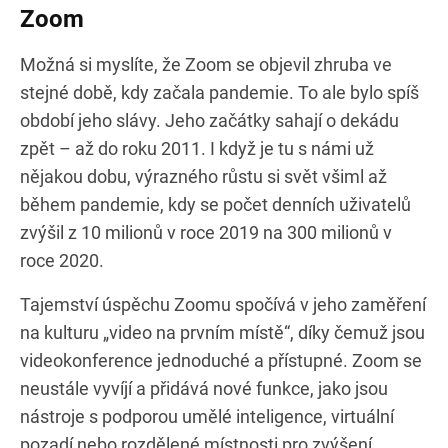
Zoom
Možná si myslíte, že Zoom se objevil zhruba ve
stejné době, kdy začala pandemie. To ale bylo spíš
období jeho slávy. Jeho začátky sahají o dekádu
zpět – až do roku 2011. I když je tu s námi už
nějakou dobu, výrazného růstu si svět všiml až
během pandemie, kdy se počet denních uživatelů
zvýšil z 10 milionů v roce 2019 na 300 milionů v
roce 2020.
Tajemství úspěchu Zoomu spočívá v jeho zaměření
na kulturu „video na prvním místě“, díky čemuž jsou
videokonference jednoduché a přístupné. Zoom se
neustále vyvíjí a přidává nové funkce, jako jsou
nástroje s podporou umělé inteligence, virtuální
pozadí nebo rozdělené místnosti pro zvýšení