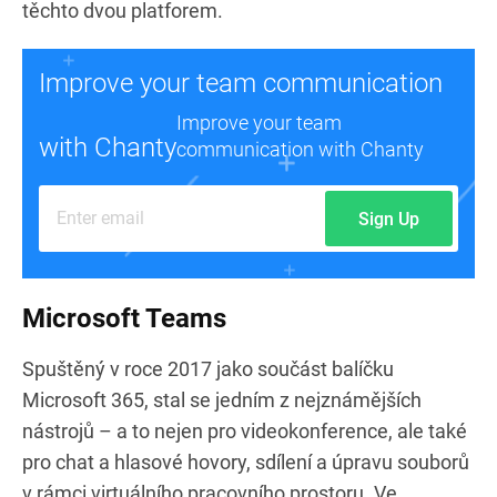
těchto dvou platforem.
Improve your team communication
Improve your team
with Chanty
communication with Chanty
Sign Up
Microsoft Teams
Spuštěný v roce 2017 jako součást balíčku
Microsoft 365, stal se jedním z nejznámějších
nástrojů – a to nejen pro videokonference, ale také
pro chat a hlasové hovory, sdílení a úpravu souborů
v rámci virtuálního pracovního prostoru. Ve