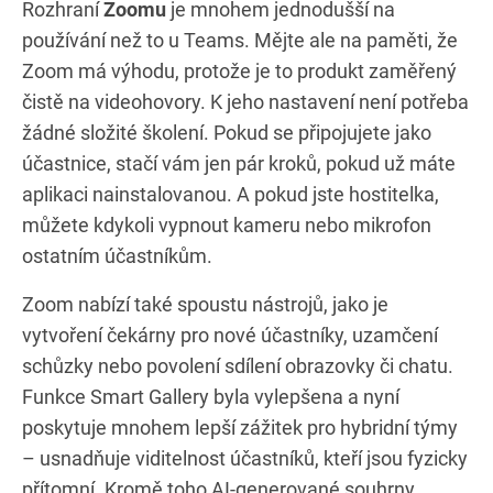
Rozhraní
Zoomu
je mnohem jednodušší na
používání než to u Teams. Mějte ale na paměti, že
Zoom má výhodu, protože je to produkt zaměřený
čistě na videohovory. K jeho nastavení není potřeba
žádné složité školení. Pokud se připojujete jako
účastnice, stačí vám jen pár kroků, pokud už máte
aplikaci nainstalovanou. A pokud jste hostitelka,
můžete kdykoli vypnout kameru nebo mikrofon
ostatním účastníkům.
Zoom nabízí také spoustu nástrojů, jako je
vytvoření čekárny pro nové účastníky, uzamčení
schůzky nebo povolení sdílení obrazovky či chatu.
Funkce Smart Gallery byla vylepšena a nyní
poskytuje mnohem lepší zážitek pro hybridní týmy
– usnadňuje viditelnost účastníků, kteří jsou fyzicky
přítomní. Kromě toho AI-generované souhrny