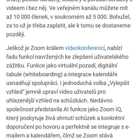
videem i bez něj. Ve veřejném kanálu můžete mít
až 10 000 členek, v soukromém až 5 000. Bohužel,
za to už je třeba zaplatit, ale k tomu se dostaneme
později.
Jelikož je Zoom králem
videokonferencí
, nabízí
řadu funkcí navržených ke zlepšení uživatelského
zážitku. Funkce jako virtuální pozadí, digitální
tabule (whiteboarding) a integrace kalendáře
usnadňují spolupráci. I jednoduchá volba „Vylepšit
vzhled“ jemně upraví video uživatelů pro
uhlazenější vzhled na schůzkách. Nedávno
společnost představila AI funkce jako Zoom IQ,
který poskytuje živá shrnutí schůzek a konkrétní
doporučení po hovoru a perfektně se integruje s e-
mailem a kalendářem, čímž se Zoom stává