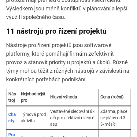
Výsledkem jsou méně konfliktů v plánování a lepší
využití společného času.
11 nástrojů pro řízení projektů
Nástroje pro řízení projektů jsou softwarové
platformy, které pomáhají firmám zefektivnit
provoz a stanovit priority u projektů a úkolů. Různé
týmy mohou těžit z různých nástrojů v závislosti na
konkrétních potřebách podnikání.
Nás
Nejvhodnější
Hlavní výhoda
Cena (roční)
troj
pro
Vestavěné sledování úk
Zdarma, place
Cha
Týmová prod
olů pro efektivní řízení č
né plány od 3
nty
uktivita
asu
$/měsíc
Pro