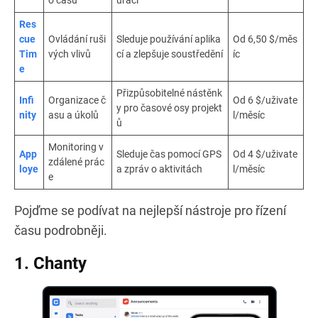
Res
cue
Ovládání ruši
Sleduje používání aplika
Od 6,50 $/měs
Tim
vých vlivů
cí a zlepšuje soustředění
íc
e
Přizpůsobitelné nástěnk
Infi
Organizace č
Od 6 $/uživate
y pro časové osy projekt
nity
asu a úkolů
l/měsíc
ů
Monitoring v
App
Sleduje čas pomocí GPS
Od 4 $/uživate
zdálené prác
loye
a zpráv o aktivitách
l/měsíc
e
Pojďme se podívat na nejlepší nástroje pro řízení
času podrobněji.
1. Chanty