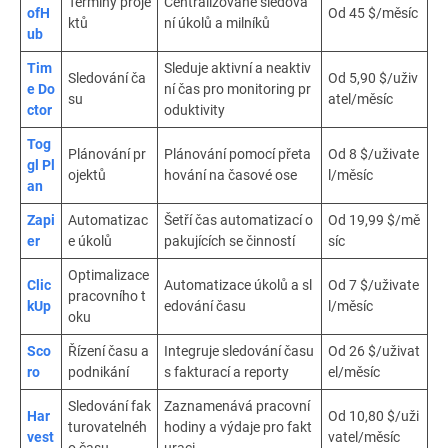
Termíny proje
Centralizované sledová
ofH
Od 45 $/měsíc
ktů
ní úkolů a milníků
ub
Tim
Sleduje aktivní a neaktiv
Sledování ča
Od 5,90 $/uživ
e Do
ní čas pro monitoring pr
su
atel/měsíc
ctor
oduktivity
Tog
Plánování pr
Plánování pomocí přeta
Od 8 $/uživate
gl Pl
ojektů
hování na časové ose
l/měsíc
an
Zapi
Automatizac
Šetří čas automatizací o
Od 19,99 $/mě
er
e úkolů
pakujících se činností
síc
Optimalizace
Clic
Automatizace úkolů a sl
Od 7 $/uživate
pracovního t
kUp
edování času
l/měsíc
oku
Sco
Řízení času a
Integruje sledování času
Od 26 $/uživat
ro
podnikání
s fakturací a reporty
el/měsíc
Sledování fak
Zaznamenává pracovní
Har
Od 10,80 $/uži
turovatelnéh
hodiny a výdaje pro fakt
vest
vatel/měsíc
o času
uraci