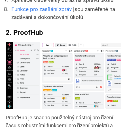
Aplikace klade velký důraz na správu úkolů
Funkce pro zasílání zpráv
jsou zaměřené na
zadávání a dokončování úkolů
2. ProofHub
ProofHub je snadno použitelný nástroj pro řízení
času s robustními funkcemi pro řízení projektů a