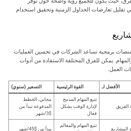
رق، حيث يكون للجميع رؤية واضحة حول توفر
 هي تقليل تعارضات الجداول الزمنية وتحقيق استخدام
 منصات برمجية تساعد الشركات في تحسين العمليات
المهام. يمكن للفرق المختلفة الاستفادة من أدوات
ات العمل.
الأفضل لـ
القوة الرئيسية
التسعير (سنوي)
تتبع المهام المدمج
مجاني، الخطط
ة الفريق
لإدارة الوقت بشكل
المدفوعة تبدأ من
فعال
$3/شهر
تتبع المهام والمعالم
 المشاريع
يبدأ من $45/شهر