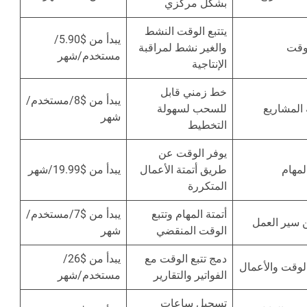
بشكل مركزي
يتتبع الوقت النشط
يبدأ من $5.90/
لوقت
والغير نشط لمراقبة
مستخدم/شهر
الإنتاجية
خط زمني قابل
يبدأ من $8/مستخدم/
المشاريع
للسحب لسهولة
شهر
التخطيط
يوفر الوقت عن
لمهام
طريق أتمتة الأعمال
يبدأ من $19.99/شهر
المتكررة
أتمتة المهام وتتبع
يبدأ من $7/مستخدم/
 سير العمل
الوقت المنقضي
شهر
دمج تتبع الوقت مع
يبدأ من $26/
الوقت والأعمال
الفواتير والتقارير
مستخدم/شهر
تسجيل ساعات