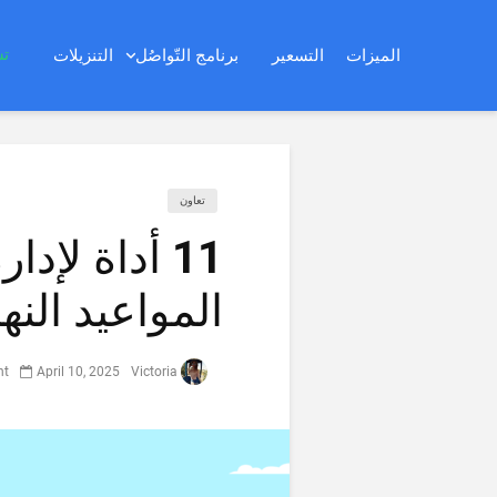
تس
الميزات
التسعير
برنامج التّواصُل
التنزيلات
تعاون
11 أداة لإد
المواعيد النه
nt
April 10, 2025
Victoria