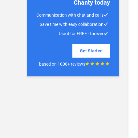
Chanty today
Communication with chat and calls
Save time with easy collaboration
Use it for FREE - forever
Get Started
based on 1000+ reviews