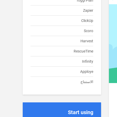
Toggl Plan
Zapier
ClickUp
Scoro
Harvest
RescueTime
Infinity
Apploye
الاستنتاج
Start using