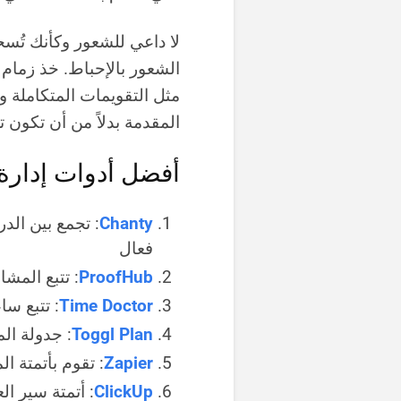
لا داعي للشعور وكأنك تُس
الشعور بالإحباط. خذ زمام ا
مثل التقويمات المتكاملة و
المقدمة بدلاً من أن تكون
أفضل أدوات إدارة
Chanty
: تجمع بين الد
فعال
ProofHub
: تتبع المشا
Time Doctor
: تتبع سا
Toggl Plan
: جدولة ال
Zapier
: تقوم بأتمتة ا
ClickUp
: أتمتة سير ا