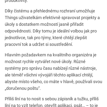
produktivity.
Díky čistému a přehlednému rozhraní umožňuje
Things uživatelkám efektivně spravovat projekty a
úkoly s dostatkem možností jasně přiřadit
odpovědnosti. Díky tomu je ideální volbou jak pro
jednotlivce, tak pro týmy, které chtějí zlepšit
pracovní tok a udržet si soustředění.
Hlavním požadavkem na kvalitního organizéra je
možnost rychle vytvářet nové úkoly. Různé
systémy pro správu času nabízejí různé nástroje,
ale téměř všichni vývojáři těchto aplikací chtějí,
abyste místo všeho, co máte v hlavě, používali svou
„doručenou poštu“.
Příliš líní na to nosit s sebou zápisník a tužku, příliš
líní na to vzít telefon, otevřít aplikaci, psát… – to je