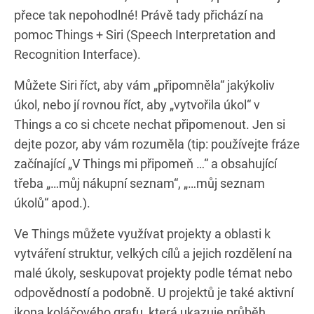
přece tak nepohodlné! Právě tady přichází na
pomoc Things + Siri (Speech Interpretation and
Recognition Interface).
Můžete Siri říct, aby vám „připomněla“ jakýkoliv
úkol, nebo jí rovnou říct, aby „vytvořila úkol“ v
Things a co si chcete nechat připomenout. Jen si
dejte pozor, aby vám rozuměla (tip: používejte fráze
začínající „V Things mi připomeň …“ a obsahující
třeba „…můj nákupní seznam“, „…můj seznam
úkolů“ apod.).
Ve Things můžete využívat projekty a oblasti k
vytváření struktur, velkých cílů a jejich rozdělení na
malé úkoly, seskupovat projekty podle témat nebo
odpovědností a podobně. U projektů je také aktivní
ikona koláčového grafu, která ukazuje průběh