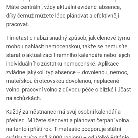
Máte centrální, vždy aktuální evidenci absence,
díky čemuž můžete lépe plánovat a efektivněji
pracovat.
Timetastic nabízí snadný způsob, jak členové týmu
mohou nahlásit nemocenskou, takže se nemusíte
starat o aktualizaci firemního kalendáře nebo jejich
individuálního zůstatku nemocenské. Aplikace
zvládne jakýkoli typ absence – dovolenou, nemoc,
mateřskou či otcovskou dovolenou, neplacené
volno, pracovní volno z důvodu péče o blízké i účast
na schůzkách.
Každý zaměstnanec má svůj osobní kalendář a
přehled. Můžete sledovat a plánovat čerpání volna
na tento i příští rok. Timetastic podporuje státní
svátky z více než 3 000 regionů – od Velké Británie