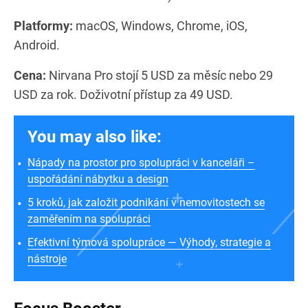
Platformy:
macOS, Windows, Chrome, iOS,
Android.
Cena:
Nirvana Pro stojí 5 USD za měsíc nebo 29
USD za rok. Doživotní přístup za 49 USD.
You may also like:
Nápady na prostor pro spolupráci v kanceláři –
uspořádání nábytku a design
5 kroků, jak založit podnikání v nemovitostech se
zaměřením na spolupráci
Efektivní týmová spolupráce — Výhody, strategie a
nástroje