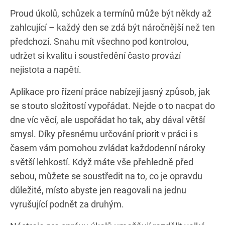
Proud úkolů, schůzek a termínů může být někdy až
zahlcující – každý den se zdá být náročnější než ten
předchozí. Snahu mít všechno pod kontrolou,
udržet si kvalitu i soustředění často provází
nejistota a napětí.
Aplikace pro řízení práce nabízejí jasný způsob, jak
se s touto složitostí vypořádat. Nejde o to nacpat do
dne víc věcí, ale uspořádat ho tak, aby dával větší
smysl. Díky přesnému určování priorit v práci i s
časem vám pomohou zvládat každodenní nároky
s větší lehkostí. Když máte vše přehledně před
sebou, můžete se soustředit na to, co je opravdu
důležité, místo abyste jen reagovali na jednu
vyrušující podnět za druhým.