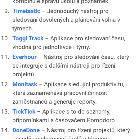
kombinuje správu úkolů a poznámek.
Timetastic
– Jednoduchý nástroj pro
sledování dovolených a plánování volna v
týmech.
Toggl Track
– Aplikace pro sledování času,
vhodná pro jednotlivce i týmy.
Everhour
– Nástroj pro sledování času, který
se integruje s dalšími nástroji pro řízení
projektů.
Monitask
– Aplikace sledující produktivitu,
která zaznamenává pracovní činnost
zaměstnanců a generuje reporty.
TickTick
– Aplikace s to-do seznamy,
připomínkami a časovačem Pomodoro.
DoneDone
– Nástroj pro řízení projektů, který
usnadňuje sledování úkolů a týmovou