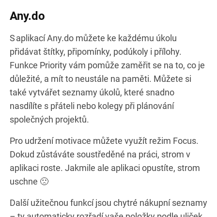
Any.do
S aplikací Any.do můžete ke každému úkolu
přidávat štítky, připomínky, podúkoly i přílohy.
Funkce Priority vám pomůže zaměřit se na to, co je
důležité, a mít to neustále na paměti. Můžete si
také vytvářet seznamy úkolů, které snadno
nasdílíte s přáteli nebo kolegy při plánování
společných projektů.
Pro udržení motivace můžete využít režim Focus.
Dokud zůstáváte soustředěné na práci, strom v
aplikaci roste. Jakmile ale aplikaci opustíte, strom
uschne 🙁
Další užitečnou funkcí jsou chytré nákupní seznamy
– ty automaticky rozřadí vaše položky podle uliček