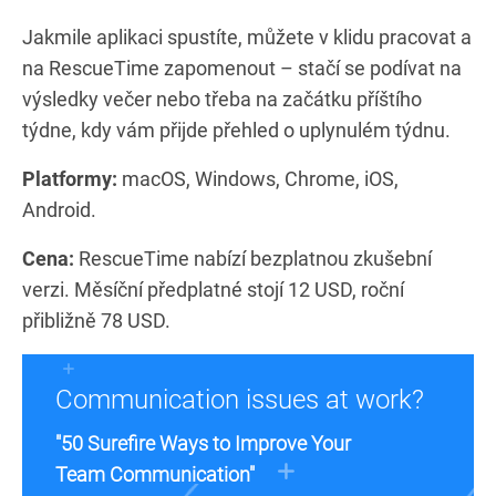
Jakmile aplikaci spustíte, můžete v klidu pracovat a
na RescueTime zapomenout – stačí se podívat na
výsledky večer nebo třeba na začátku příštího
týdne, kdy vám přijde přehled o uplynulém týdnu.
Platformy:
macOS, Windows, Chrome, iOS,
Android.
Cena:
RescueTime nabízí bezplatnou zkušební
verzi. Měsíční předplatné stojí 12 USD, roční
přibližně 78 USD.
Communication issues at work?
"50 Surefire Ways to Improve Your
Team Communication"