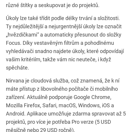
různé štítky a seskupovat je do projektů.
Úkoly lze také třídit podle délky trvání a složitosti.
Ty nejdůležitější a nejurgentnější úkoly lze označit
„hvězdičkami“ a automaticky přesunout do složky
Focus. Díky vestavěným filtrům a pohodlnému
vyhledávači snadno najdete úkoly, které odpovídají
vašim kritériím, takže vám nic neuteče, i když
spěcháte.
Nirvana je cloudová služba, což znamená, že k ní
máte přístup z libovolného počítače či mobilního
zařízení. Aktuálně podporuje Google Chrome,
Mozilla Firefox, Safari, macOS, Windows, iOS a
Android. Aplikace umožňuje zdarma spravovat až 5
projektů, pro více je potřeba Pro verze (5 USD
měsíčně nebo 29 USD ročně).