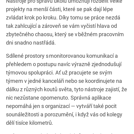
Nástroje pro správu úkolů umožňují rozdělit velké
projekty na menší části, které se pak dají lépe
zvládat krok po kroku. Díky tomu se práce nezdá
tak zahlcující a zároveň se vám vyčistí hlava od
zbytečného chaosu, který se v běžném pracovním
dni snadno nastřádá.
Sdílené prostory s monitorovanou komunikací a
přehledem o postupu navíc výrazně zjednodušují
týmovou spolupráci. Ať už pracujete se svým
týmem v jedné kanceláři nebo se koordinujete na
dálku z různých koutů světa, tyto nástroje zajistí, že
nic nezůstane opomenuto. Správná aplikace
nepomáhá jen s organizací — vytváří také pocit
sounáležitosti a porozumění, i když vás od kolegy
dělí tisíce kilometrů.