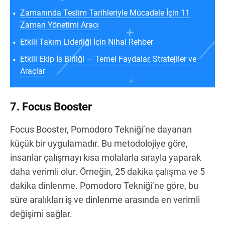
Zamanında Teslim Tarihleriyle Mücadele İçin 11
Zaman Yönetimi Aracı
Etkili Takım Liderliği İçin Nihai Rehber
Etkili Ekip İş Birliği — Temel Faydalar, Stratejiler ve
Araçlar
7. Focus Booster
Focus Booster, Pomodoro Tekniği’ne dayanan
küçük bir uygulamadır. Bu metodolojiye göre,
insanlar çalışmayı kısa molalarla sırayla yaparak
daha verimli olur. Örneğin, 25 dakika çalışma ve 5
dakika dinlenme. Pomodoro Tekniği’ne göre, bu
süre aralıkları iş ve dinlenme arasında en verimli
değişimi sağlar.