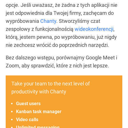
opcje. Jeśli uważasz, że żadna z tych aplikacji nie
jest odpowiednia dla Twojej firmy, zachęcam do
wypróbowania
Chanty
. Stworzyliśmy czat
zespołowy z funkcjonalnością
wideokonferencji
,
którą, jestem pewna, po wypróbowaniu, już nigdy
nie zechcesz wrócić do poprzednich narzędzi.
Bez dalszego wstępu, porównajmy Google Meet i
Zoom, aby sprawdzić, które z nich jest lepsze.
Take your team to the next level of
productivity with Chanty
Guest users
Kanban task manager
Video calls
Unlimited messaging