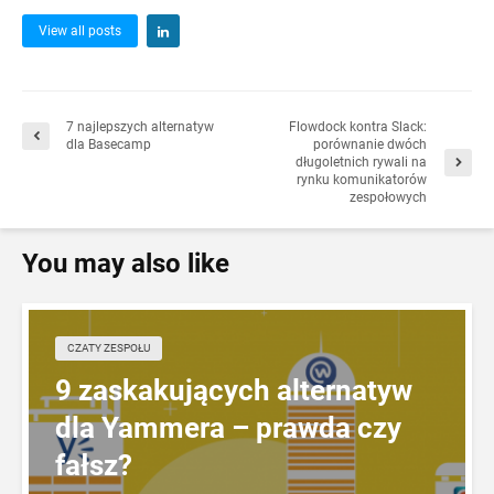
View all posts
7 najlepszych alternatyw
Flowdock kontra Slack:
dla Basecamp
porównanie dwóch
długoletnich rywali na
rynku komunikatorów
zespołowych
You may also like
CZATY ZESPOŁU
9 zaskakujących alternatyw
dla Yammera – prawda czy
fałsz?