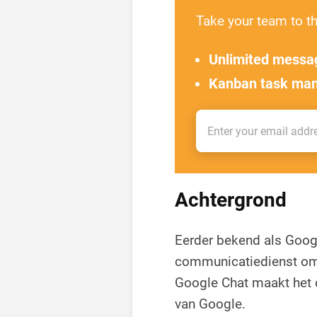
Take your team to th
Unlimited messa
Kanban task ma
Achtergrond
Eerder bekend als Goog
communicatiedienst om
Google Chat maakt het d
van Google.