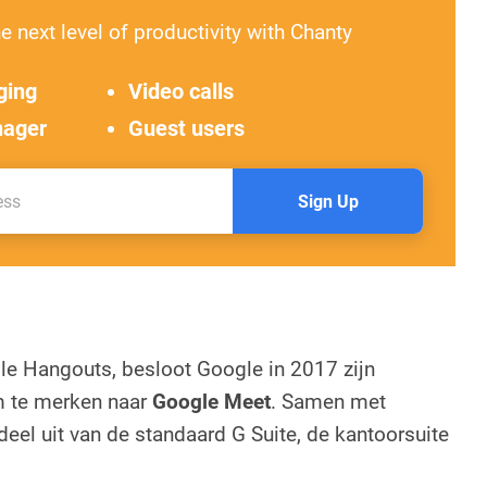
e next level of productivity with Chanty
ging
Video calls
nager
Guest users
Sign Up
le Hangouts, besloot Google in 2017 zijn
 te merken naar
Google Meet
. Samen met
eel uit van de standaard G Suite, de kantoorsuite