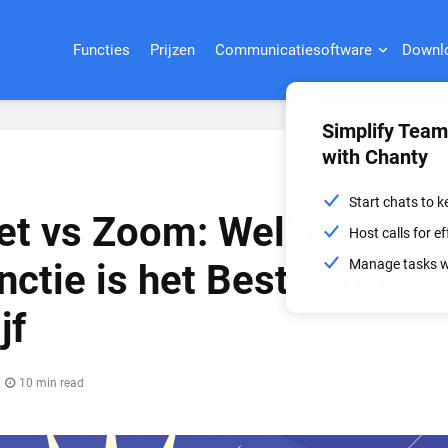
Functies
Prijzen
Communicatiesoftware
Downl
Simplify Tea
with Chanty
Start chats to 
et vs Zoom: Welke
Host calls for 
Manage tasks wi
ctie is het Beste voor
jf
10 min read