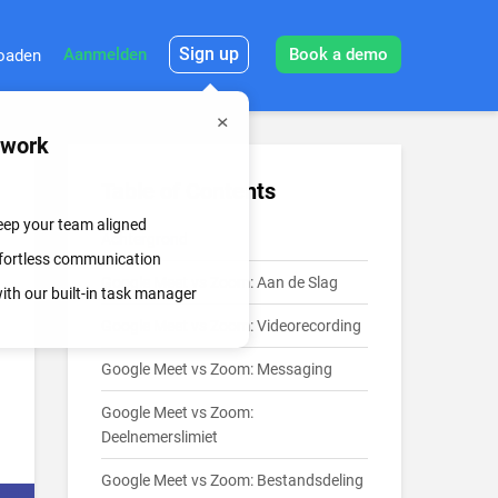
Sign up
Aanmelden
Book a demo
oaden
mwork
Table of Contents
keep your team aligned
Achtergrond
effortless communication
Google Meet vs Zoom: Aan de Slag
th our built-in task manager
Google Meet vs Zoom: Videorecording
Google Meet vs Zoom: Messaging
Google Meet vs Zoom:
Deelnemerslimiet
Google Meet vs Zoom: Bestandsdeling