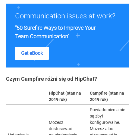
Communication issues at work?
"50 Surefire Ways to Improve Your
Team Communication"
Get eBook
Czym Campfire różni się od HipChat?
HipChat (stan na
Campfire (stan na
2019 rok)
2019 rok)
Powiadomienia nie
są zbyt
Możesz
konfigurowalne.
dostosować
Możesz albo