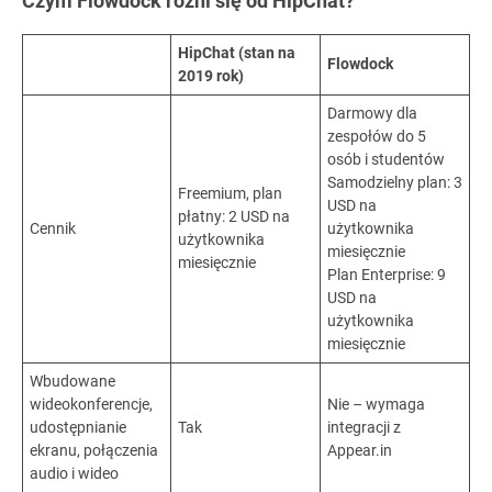
Czym Flowdock różni się od HipChat?
HipChat (stan na
Flowdock
2019 rok)
Darmowy dla
zespołów do 5
osób i studentów
Samodzielny plan: 3
Freemium, plan
USD na
płatny: 2 USD na
Cennik
użytkownika
użytkownika
miesięcznie
miesięcznie
Plan Enterprise: 9
USD na
użytkownika
miesięcznie
Wbudowane
wideokonferencje,
Nie – wymaga
udostępnianie
Tak
integracji z
ekranu, połączenia
Appear.in
audio i wideo