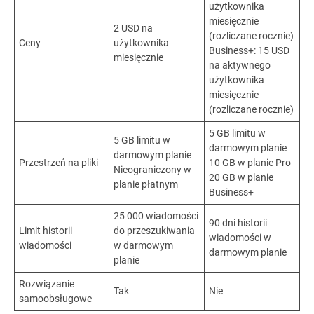
użytkownika
miesięcznie
2 USD na
(rozliczane rocznie)
Ceny
użytkownika
Business+: 15 USD
miesięcznie
na aktywnego
użytkownika
miesięcznie
(rozliczane rocznie)
5 GB limitu w
5 GB limitu w
darmowym planie
darmowym planie
Przestrzeń na pliki
10 GB w planie Pro
Nieograniczony w
20 GB w planie
planie płatnym
Business+
25 000 wiadomości
90 dni historii
Limit historii
do przeszukiwania
wiadomości w
wiadomości
w darmowym
darmowym planie
planie
Rozwiązanie
Tak
Nie
samoobsługowe