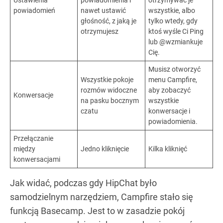
Ustawienia
powiadomienia i
otrzymywać je
powiadomień
nawet ustawić
wszystkie, albo
głośność, z jaką je
tylko wtedy, gdy
otrzymujesz
ktoś wyśle Ci Ping
lub @wzmiankuje
Cię.
Musisz otworzyć
Wszystkie pokoje
menu Campfire,
rozmów widoczne
aby zobaczyć
Konwersacje
na pasku bocznym
wszystkie
czatu
konwersacje i
powiadomienia.
Przełączanie
między
Jedno kliknięcie
Kilka kliknięć
konwersacjami
Jak widać, podczas gdy HipChat było
samodzielnym narzędziem, Campfire stało się
funkcją Basecamp. Jest to w zasadzie pokój