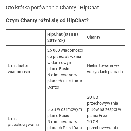
Oto krótka porównanie Chanty i HipChat.
Czym Chanty różni się od HipChat?
HipChat (stan na
Chanty
2019 rok)
25 000 wiadomości
do przeszukiwania
w darmowym
Limit historii
Nielimitowana we
planie Basic
wiadomości
wszystkich planach
Nielimitowana w
planach Plus i Data
Center
20 GB
przechowywania
5 GB w darmowym
plików na zespół w
planie Basic
planie Free
Limit
Nielimitowana w
20 GB
przechowywania
planach Plus i Data
przechowywania