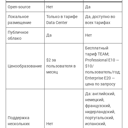
Open-source
Нет
Да
Локальное
Только в тарифе
Да, доступно во
размещение
Data Center
всех тарифах
Публичное
Да
Нет
облако
Бесплатный
тариф TEAM;
$2 за
Professional E10 —
Ценообразование
пользователя в
$10/
месяц
пользователь/год;
Enterprise E20 —
цена по запросу
Да: английский,
немецкий,
французский,
нидерландский,
Поддержка
португальский,
нескольких
Нет
испанский,