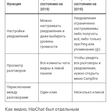
Функция
состоянию на
состоянию на
2019)
2019)
Уведомления
Можно
ограниченно
настраивать
настраиваемы:
Настройки
уведомления и
либо получать
уведомлений
даже выбирать
всё, либо только
уровень
при Ping или
громкости
упоминании (@)
Чтобы увидеть
Все комнаты чата
все разговоры и
Просмотр
видны в левой
уведомления,
разговоров
панели
нужно открыть
меню Campfire
Переключение
между
Один клик
Несколько кликов
разговорами
Как видно, HipChat был отдельным