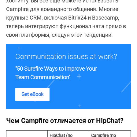
хостингу, вы всё ещё можете использовать
Campfire для командного общения. Многие
крупные CRM, включая Bitrix24 и Basecamp,
теперь интегрируют функционал чата прямо в
свои платформы, следуя этой тенденции.
Communication issues at work?
"50 Surefire Ways to Improve Your
Team Communication"
Get eBook
Чем Campfire отличается от HipChat?
HipChat (по
Campfire (по