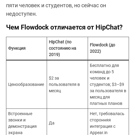
пяти человек и студентов, но сейчас он
недоступен.
Чем Flowdock отличается от HipChat?
HipChat (по
Flowdock (до
Функция
состоянию на
2022)
2019)
Бесплатно для
команд до 5
$2 за
человек и
Ценообразование
пользователя в
студентов; $3–$9
месяц
за пользователя в
месяц для
платных планов
Встроенные
Нет, требовалась
звонки и
сторонняя
Да
демонстрация
интеграция с
экрана
Appear.in