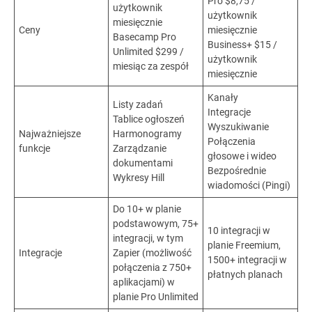
Pro $8,75 /
użytkownik
użytkownik
miesięcznie
Ceny
miesięcznie
Basecamp Pro
Business+ $15 /
Unlimited $299 /
użytkownik
miesiąc za zespół
miesięcznie
Kanały
Listy zadań
Integracje
Tablice ogłoszeń
Wyszukiwanie
Najważniejsze
Harmonogramy
Połączenia
funkcje
Zarządzanie
głosowe i wideo
dokumentami
Bezpośrednie
Wykresy Hill
wiadomości (Pingi)
Do 10+ w planie
podstawowym, 75+
10 integracji w
integracji, w tym
planie Freemium,
Integracje
Zapier (możliwość
1500+ integracji w
połączenia z 750+
płatnych planach
aplikacjami) w
planie Pro Unlimited