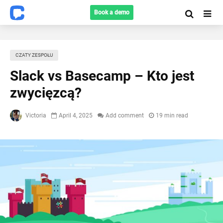
Book a demo
CZATY ZESPOŁU
Slack vs Basecamp – Kto jest
zwycięzcą?
Victoria
April 4, 2025
Add comment
19 min read