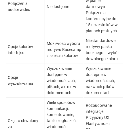
w planie
Połączenia
Niedostępne
darmowym
audio/wideo
Połączenia
konferencyjne do
15 uczestników w
planach płatnych
Niestandardowe
Możliwość wyboru
Opcje kolorów
motywy paska
motywu Basecamp
interfejsu
bocznego – wybór
z sześciu kolorów
dowolnego koloru
Wyszukiwanie
Wyszukiwanie
dostępne w
dostępne w
Opcje
wiadomościach,
wiadomościach,
wyszukiwania
plikach, ale nie w
nazwach plików i
dokumentach.
dokumentach
Wiele sposobów
Rozbudowane
komunikacji:
integracje
komentowanie,
Przyjazny UX
Często chwalony
tablice ogłoszeń,
Elastyczność
za
wiadomości