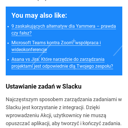
You may also like:
9 zaskakujących alternatyw dla Yammera – prawda
czy fałsz?
Microsoft Teams kontra Zoom: współpraca i
wideokonferencje
Asana vs Jira: Które narzędzie do zarządzania
projektami jest odpowiednie dla Twojego zespołu?
Ustawianie zadań w Slacku
Najczęstszym sposobem zarządzania zadaniami w
Slacku jest korzystanie z integracji. Dzięki
wprowadzeniu Akcji, użytkownicy nie muszą
opuszczać aplikacji, aby tworzyć i kończyć zadania.