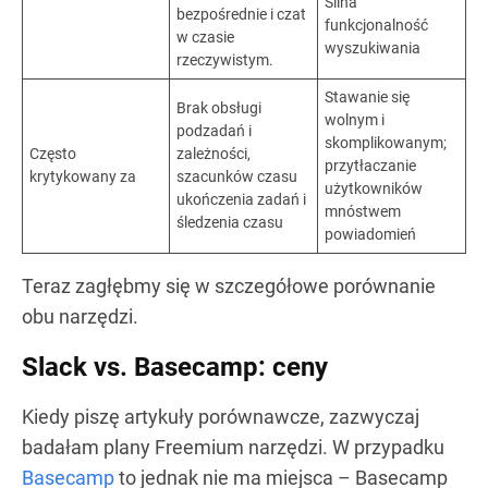
Silna
bezpośrednie i czat
funkcjonalność
w czasie
wyszukiwania
rzeczywistym.
Stawanie się
Brak obsługi
wolnym i
podzadań i
skomplikowanym;
Często
zależności,
przytłaczanie
krytykowany za
szacunków czasu
użytkowników
ukończenia zadań i
mnóstwem
śledzenia czasu
powiadomień
Teraz zagłębmy się w szczegółowe porównanie
obu narzędzi.
Slack vs. Basecamp: ceny
Kiedy piszę artykuły porównawcze, zazwyczaj
badałam plany Freemium narzędzi. W przypadku
Basecamp
to jednak nie ma miejsca – Basecamp