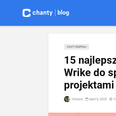
blog
CZATY ZESPOŁU
15 najleps
Wrike do s
projektami
Victoria
April 6, 2025
1