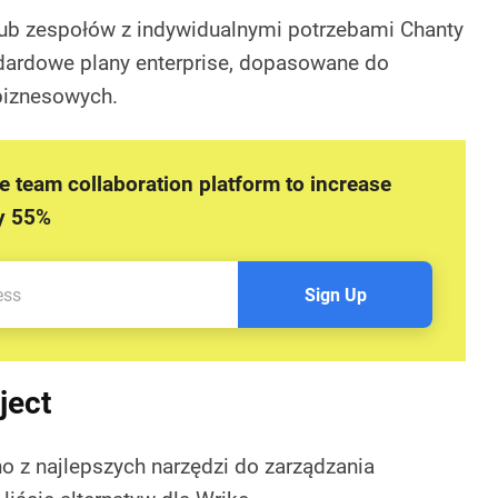
 lub zespołów z indywidualnymi potrzebami Chanty
ndardowe plany enterprise, dopasowane do
biznesowych.
ne team collaboration platform to increase
by 55%
Sign Up
ject
no z najlepszych narzędzi do zarządzania