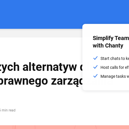
Simplify Tea
with Chanty
Start chats to 
zych alternatyw dla
Host calls for 
prawnego zarządzania
Manage tasks wi
5 min read