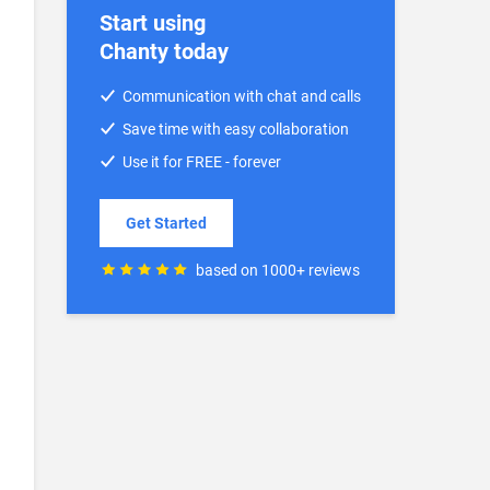
Start using
Chanty today
Communication with chat and calls
Save time with easy collaboration
Use it for FREE - forever
Get Started
based on 1000+ reviews