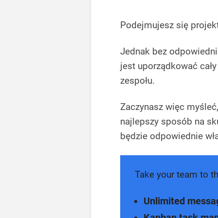
Podejmujesz się projekt
Jednak bez odpowiednie
jest uporządkować cały
zespołu.
Zaczynasz więc myśleć,
najlepszy sposób na sku
będzie odpowiednie wła
Take your team to th
Unlimited messa
Kanban task ma