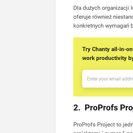
Dla dużych organizacji
oferuje również niesta
konkretnych wymagań 
Try Chanty all-in-o
work productivity 
2. ProProfs Pro
ProProfs Project to jed