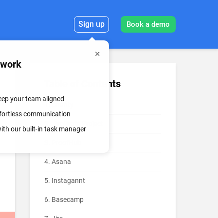
Sign up
Book a demo
mwork
Table of Contents
keep your team aligned
1. Chanty
effortless communication
2. ProProfs Project
th our built-in task manager
3. ProofHub
4. Asana
5. Instagannt
6. Basecamp