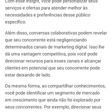
luxo para temporada. Por meio de esforços
colaborativos, é possível compreender seu modelo
de negócios, estratégias de marketing e perfil de
clientes. Essa colaboração permite identificar
oportunidades inexploradas e áreas onde você
pode se diferenciar.
Por exemplo, ao interagir com um concorrente,
você pode descobrir que ele atende principalmente
famílias. Isso abre espaço para que você foque em
um público diferente, como casais e viajantes solo.
Com esse insight, você pode personalizar seus
serviços e ofertas para atender melhor às
necessidades e preferências desse público
específico.
Além disso, conversas colaborativas podem revelar