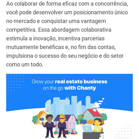
reclamações por ruído. Resolver essa questão
pode melhorar significativamente a satisfação dos
hóspedes e reduzir conflitos. A implementação de
dispositivos de monitoramento de ruído pode ser
uma estratégia eficaz para gerenciar os níveis
sonoros de forma proativa e garantir um ambiente
tranquilo para seus hóspedes. Isso não apenas
fortalece seu relacionamento com os vizinhos, mas
também melhora sua reputação como uma anfitriã
responsável e cuidadosa.
Ao colaborar de forma eficaz com a concorrência,
você pode desenvolver um posicionamento único
no mercado e conquistar uma vantagem
competitiva. Essa abordagem colaborativa
estimula a inovação, incentiva parcerias