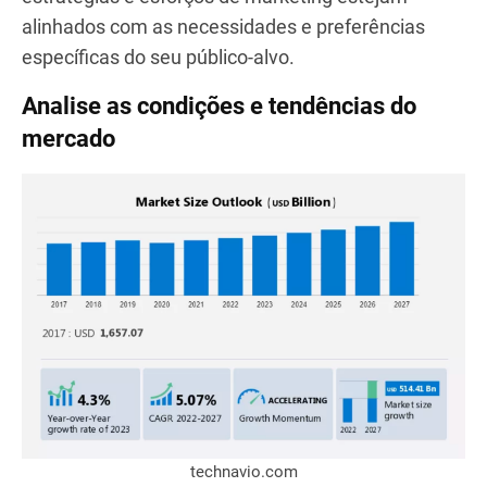
profissionais imobiliários, você pode obter insights
e dados valiosos para tomar decisões bem
informadas.
Por meio de uma comunicação aberta e
transparente, é possível compartilhar
conhecimentos e trocar ideias, aprimorando sua
compreensão do mercado e definindo melhor seu
nicho.
Essa abordagem colaborativa garante que suas
estratégias e esforços de marketing estejam
alinhados com as necessidades e preferências
específicas do seu público-alvo.
Analise as condições e tendências do
mercado