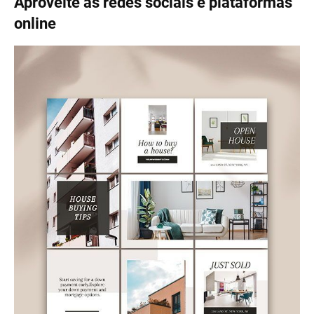
e manter-se atualizada sobre as últimas
tendências do setor.
Além disso, ao se tornar membro de associações
imobiliárias locais e nacionais, você pode
desenvolver conexões valiosas que podem gerar
oportunidades e parcerias no futuro. Abraçar a
colaboração dentro da comunidade imobiliária é
uma estratégia poderosa para crescimento e
sucesso.
Aproveite as redes sociais e plataformas
online