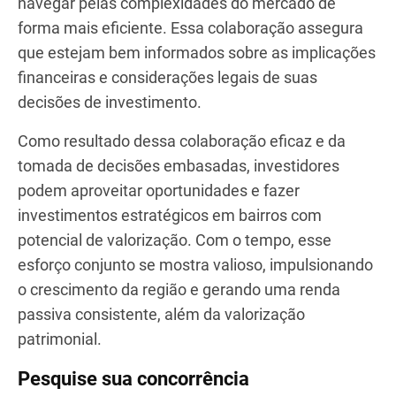
crescimento em bairros específicos. Quando os
preços dos imóveis começam a subir em
determinada região, esse esforço colaborativo
garante uma pesquisa e análise aprofundadas para
validar o potencial do investimento.
A abordagem colaborativa também se estende à
atualização sobre taxas de juros e
regulamentações locais. Por meio do diálogo com
consultores financeiros, credores hipotecários e
profissionais do setor jurídico, investidores podem
navegar pelas complexidades do mercado de
forma mais eficiente. Essa colaboração assegura
que estejam bem informados sobre as implicações
financeiras e considerações legais de suas
decisões de investimento.