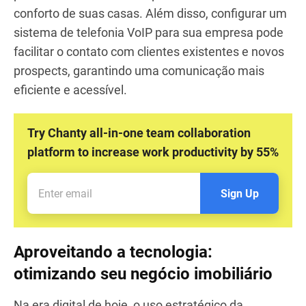
gerenciamento de projetos ou canais de
comunicação, garantindo interações fluidas e
eficazes com os clientes.
Outra maneira de se destacar no atendimento ao
cliente é oferecer tours virtuais ou visitas 3D aos
imóveis, permitindo que os compradores em
potencial tenham uma experiência imersiva no
conforto de suas casas. Além disso, configurar um
sistema de telefonia VoIP para sua empresa pode
facilitar o contato com clientes existentes e novos
prospects, garantindo uma comunicação mais
eficiente e acessível.
Try Chanty all-in-one team collaboration
platform to increase work productivity by 55%