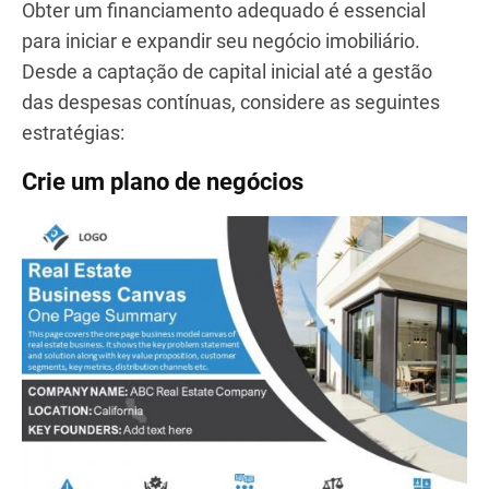
conhecimentos e experiência para fortalecer o seu
negócio.
Por exemplo, trabalhar com um advogado de
confiança pode ajudá-la na preparação de
documentos de venda, garantir conformidade com
as leis locais e oferecer serviços adicionais aos
clientes, como planejamento patrimonial.
Garantindo financiamento: capital
para o seu negócio imobiliário
Obter um financiamento adequado é essencial
para iniciar e expandir seu negócio imobiliário.
Desde a captação de capital inicial até a gestão
das despesas contínuas, considere as seguintes
estratégias: