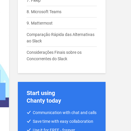
7. Fleep
8. Microsoft Teams
9. Mattermost
Comparação Rápida das Alternativas
ao Slack
Considerações Finais sobre os
Concorrentes do Slack
Start using
Chanty today
Communication with chat and calls
Save time with easy collaboration
Use it for FREE - forever