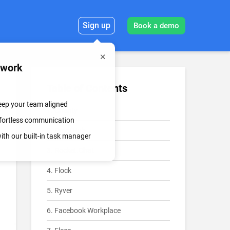
Sign up
Book a demo
mwork
Table of Contents
keep your team aligned
1. Chanty
effortless communication
2. ProofHub
th our built-in task manager
3. Rocket.Chat
4. Flock
5. Ryver
6. Facebook Workplace