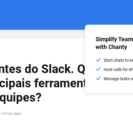
Simplify Tea
with Chanty
Start chats to 
ntes do Slack. Quais
Host calls for 
ncipais ferramentas de
Manage tasks wi
equipes?
15 min read