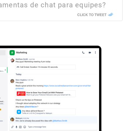
ramentas de chat para equipes?
CLICK TO TWEET