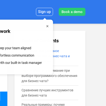
Sign up
Book a demo
mwork
Table of Contents
keep your team aligned
Что такое программное
effortless communication
обеспечение для бизнес-чата и
почему оно важно?
th our built-in task manager
На что обратить внимание при
выборе программного обеспечения
для бизнес-чата?
Сравнение лучших инструментов
для бизнес-чата
Реальные примеры: почему