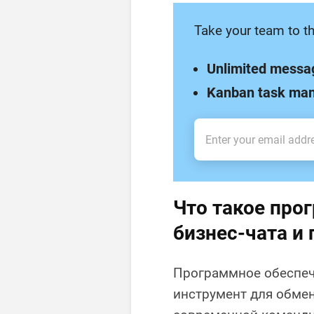
Take your team to th
Unlimited messa
Kanban task ma
Что такое про
бизнес-чата и
Программное обеспече
инструмент для обмен