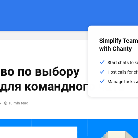
Simplify Tea
with Chanty
Start chats to 
во по выбору
Host calls for 
для командного чата
Manage tasks wi
5
10 min read