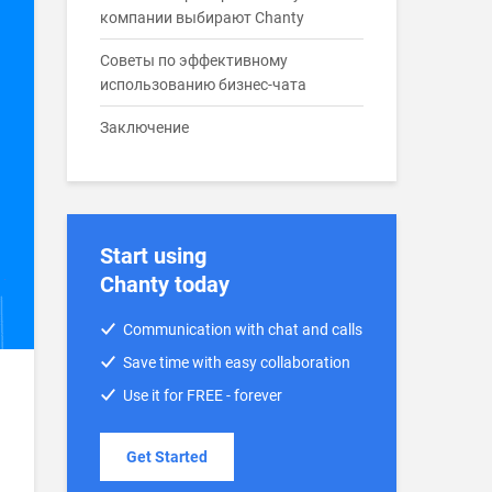
компании выбирают Chanty
Советы по эффективному
использованию бизнес-чата
Заключение
Start using
Chanty today
Communication with chat and calls
Save time with easy collaboration
Use it for FREE - forever
Get Started