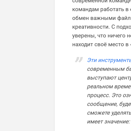
современной командн
командам работать в 
обмен важными файла
креативности. С под
уверены, что ничего н
находит своё место в
Эти инструмент
современным бы
выступают цент
реальном време
процесс. Это оз
сообщение, буде
сможете уделять
имеет значение