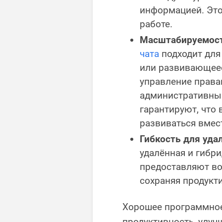
информацией. Это
работе.
Масштабируемост
чата
подходит для
или развивающеес
управление права
административны
гарантируют, что
развиваться вмес
Гибкость для уда
удалённая и гибри
предоставляют во
сохраняя продукт
Хорошее программное
продуктивность, улуч