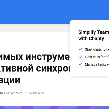
Simplify Tea
with Chanty
Start chats to 
имых инструментов
Host calls for 
тивной синхронной
Manage tasks wi
ации
Add comment
14 min read