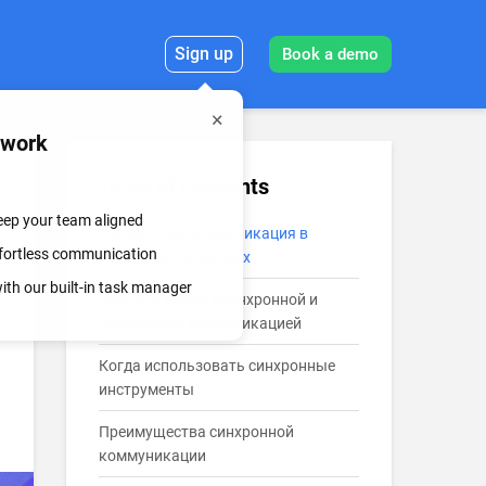
Sign up
Book a demo
mwork
Table of Contents
keep your team aligned
Синхронная коммуникация в
effortless communication
удалённых командах
th our built-in task manager
Разница между асинхронной и
синхронной коммуникацией
Когда использовать синхронные
инструменты
Преимущества синхронной
коммуникации