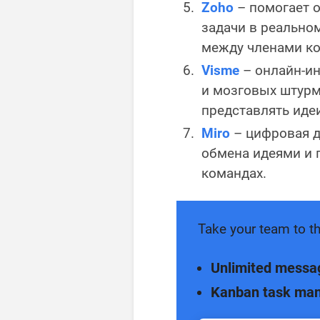
Zoho
– помогает о
задачи в реально
между членами к
Visme
– онлайн-ин
и мозговых штурм
представлять иде
Miro
– цифровая д
обмена идеями и 
командах.
Take your team to th
Unlimited messa
Kanban task ma