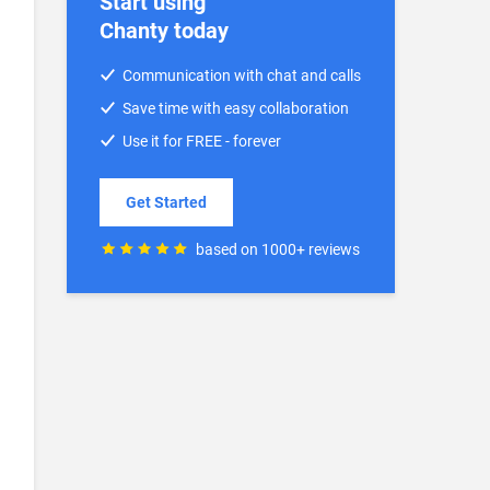
Start using
Chanty today
Communication with chat and calls
Save time with easy collaboration
Use it for FREE - forever
Get Started
based on 1000+ reviews