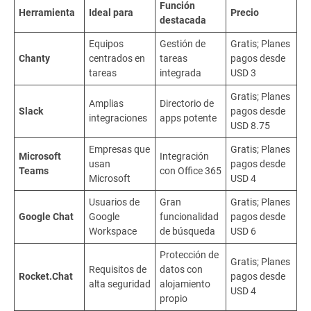
Función
Herramienta
Ideal para
Precio
destacada
Equipos
Gestión de
Gratis; Planes
Chanty
centrados en
tareas
pagos desde
tareas
integrada
USD 3
Gratis; Planes
Amplias
Directorio de
Slack
pagos desde
integraciones
apps potente
USD 8.75
Empresas que
Gratis; Planes
Microsoft
Integración
usan
pagos desde
Teams
con Office 365
Microsoft
USD 4
Usuarios de
Gran
Gratis; Planes
Google Chat
Google
funcionalidad
pagos desde
Workspace
de búsqueda
USD 6
Protección de
Gratis; Planes
Requisitos de
datos con
Rocket.Chat
pagos desde
alta seguridad
alojamiento
USD 4
propio