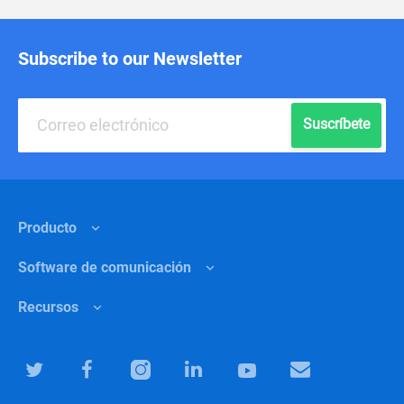
Subscribe to our Newsletter
Suscríbete
Producto
Software de comunicación
Funciones
Recursos
¿Por qué Chanty?
Marketing
Precios
Educación
Centro de ayuda
Software de colaboración para equipos
Especialistas en IT
Blog