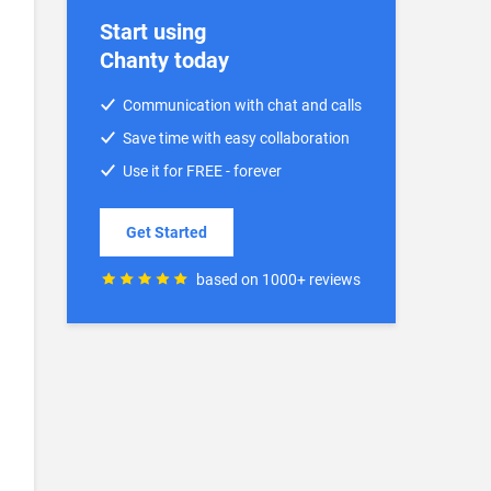
Start using
Chanty today
Communication with chat and calls
Save time with easy collaboration
Use it for FREE - forever
Get Started
based on 1000+ reviews