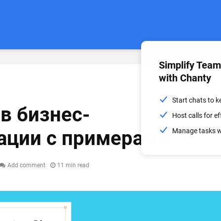
Simplify Tea
with Chanty
Start chats to 
в бизнес-
Host calls for 
ации с примерами
Manage tasks wi
Add comment
11 min read