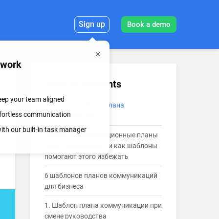
Sign up
Book a demo
mwork
Table of Contents
keep your team aligned
Что такое шаблон плана
effortless communication
коммуникаций?
th our built-in task manager
Почему коммуникационные планы
могут не сработать и как шаблоны
помогают этого избежать
6 шаблонов планов коммуникаций
для бизнеса
1. Шаблон плана коммуникации при
смене руководства