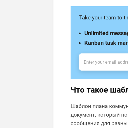
Take your team to th
Unlimited messa
Kanban task ma
Что такое шаб
Шаблон плана коммун
документ, который по
сообщения для разных