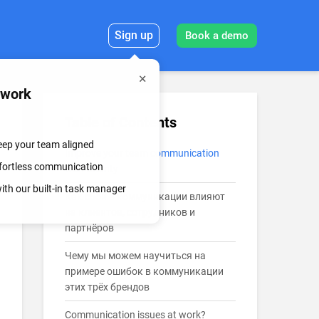
Sign up
Book a demo
mwork
Table of Contents
keep your team aligned
Improve your team communication
effortless communication
with Chanty
th our built-in task manager
Как сбои в коммуникации влияют
на клиентов, сотрудников и
партнёров
Чему мы можем научиться на
примере ошибок в коммуникации
этих трёх брендов
Communication issues at work?