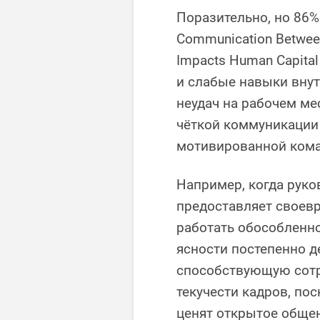
Поразительно, но 86% 
Communication Between
Impacts Human Capit
и слабые навыки вну
неудач на рабочем ме
чёткой коммуникации
мотивированной ком
Например, когда руко
предоставляет своев
работать обособленно
ясности постепенно д
способствующую сотру
текучести кадров, пос
ценят открытое обще