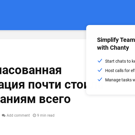
Simplify Tea
with Chanty
Start chats to 
ласованная
Host calls for 
ция почти стоила
Manage tasks wi
аниям всего
Add comment
9 min read