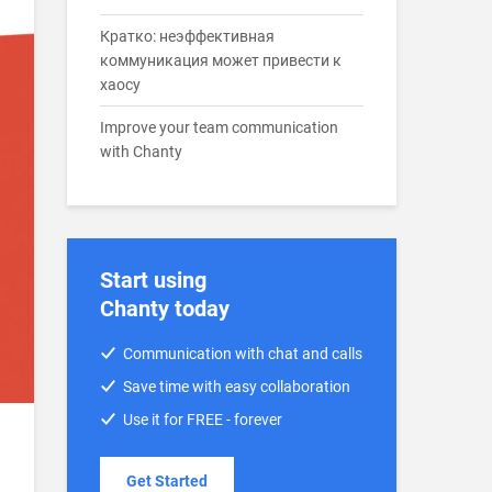
Кратко: неэффективная
коммуникация может привести к
хаосу
Improve your team communication
with Chanty
Start using
Chanty today
Communication with chat and calls
Save time with easy collaboration
Use it for FREE - forever
Get Started