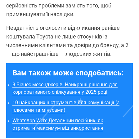
серйозність проблеми замість того, щоб
применшувати її наслідки.
Нездатність оголосити відкликання раніше
коштувала Toyota не лише стосунків із
численними клієнтами та довіри до бренду, а й
— що найстрашніше — людських життів.
Вам також може сподобатись:
8 Бізнес-месенджерів: Найкращі рішення для
корпоративного спілкування у 2025 році
10 найкращих інструментів для комунікації (з
плюсами та мінусами)
WhatsApp Web: Детальний посібник, як
отримати максимум від використання