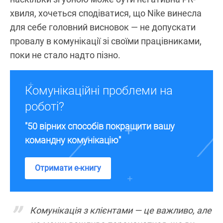
хвиля, хочеться сподіватися, що Nike винесла
для себе головний висновок — не допускати
провалу в комунікації зі своїми працівниками,
поки не стало надто пізно.
Комунікаційні проблеми на
роботі?
"50 вірних способів покращити вашу
командну комунікацію"
Отримати е-книгу
Комунікація з клієнтами — це важливо, але