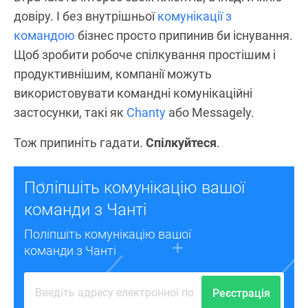
довіру. І без внутрішньої
комунікації з
командою
бізнес просто припинив би існування.
Щоб зробити робоче спілкування простішим і
продуктивнішим, компанії можуть
використовувати командні комунікаційні
застосунки, такі як
Chanty
або Messagely.
Тож припиніть гадати.
Спілкуйтеся
.
Поліпшіть комунікацію вашої
команди з Чанті
Поліпшіть комунікацію вашої
команди з Чанті
Реєстрація