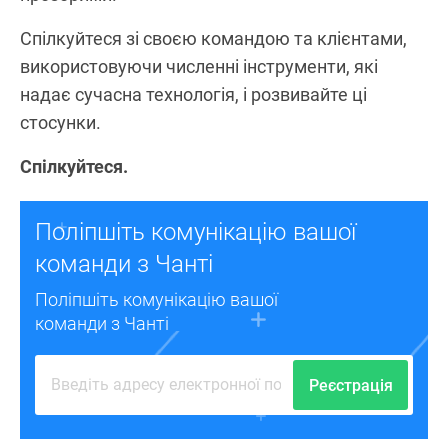
Спілкуйтеся зі своєю командою та клієнтами,
використовуючи численні інструменти, які
надає сучасна технологія, і розвивайте ці
стосунки.
Спілкуйтеся.
Поліпшіть комунікацію вашої
команди з Чанті
Поліпшіть комунікацію вашої
команди з Чанті
Реєстрація