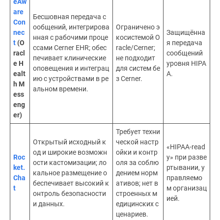
eAw
are
Бесшовная передача с
Con
ообщений, интегрирова
Ограничено э
nec
Защищённа
нная с рабочими проце
косистемой O
t
(O
я передача
ссами Cerner EHR; обес
racle/Cerner;
racl
сообщений
печивает клинические
не подходит
e H
уровня HIPA
оповещения и интеграц
для систем бе
ealt
A.
ию с устройствами в ре
з Cerner.
h M
альном времени.
ess
eng
er)
Требует техни
Открытый исходный к
ческой настр
«HIPAA-read
од и широкие возможн
ойки и контр
Roc
y» при разве
ости кастомизации; ло
оля за соблю
ket.
ртывании, у
кальное размещение о
дением норм
Cha
правляемо
беспечивает высокий к
ативов; нет в
t
м организац
онтроль безопасности
строенных м
ией.
и данных.
едицинских с
ценариев.