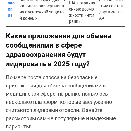
sag
ША и огранич
кального развертыван
твии со стан
eni
енные возмо
ия с усиленной защито
дартами HIP
us
жности интег
й данных.
AA.
рации.
Какие приложения для обмена
сообщениями в сфере
здравоохранения будут
лидировать в 2025 году?
По мере роста спроса на безопасные
приложения для обмена сообщениями в
медицинской сфере, на рынке появилось
несколько платформ, которые заслуженно
считаются лидерами отрасли. Давайте
рассмотрим самые популярные и надёжные
варианты: