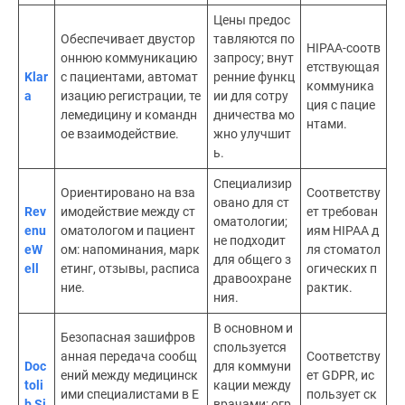
Цены предос
Обеспечивает двустор
тавляются по
HIPAA-соотв
оннюю коммуникацию
запросу; внут
етствующая
Klar
с пациентами, автомат
ренние функц
коммуника
a
изацию регистрации, те
ии для сотру
ция с пацие
лемедицину и командн
дничества мо
нтами.
ое взаимодействие.
жно улучшит
ь.
Специализир
Ориентировано на вза
Соответству
овано для ст
Rev
имодействие между ст
ет требован
оматологии;
enu
оматологом и пациент
иям HIPAA д
не подходит
eW
ом: напоминания, марк
ля стоматол
для общего з
ell
етинг, отзывы, расписа
огических п
дравоохране
ние.
рактик.
ния.
В основном и
Безопасная зашифров
спользуется
анная передача сообщ
Соответству
Doc
для коммуни
ений между медицинск
ет GDPR, ис
toli
кации между
ими специалистами в Е
пользует ск
b Si
врачами; огр