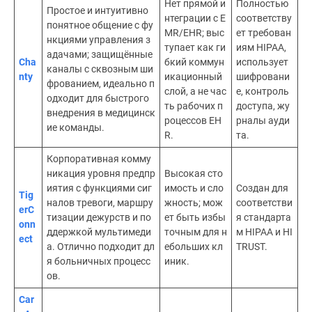
Нет прямой и
Полностью
Простое и интуитивно
нтеграции с E
соответству
понятное общение с фу
MR/EHR; выс
ет требован
нкциями управления з
тупает как ги
иям HIPAA,
адачами; защищённые
Cha
бкий коммун
использует
каналы с сквозным ши
nty
икационный
шифровани
фрованием, идеально п
слой, а не час
е, контроль
одходит для быстрого
ть рабочих п
доступа, жу
внедрения в медицинск
роцессов EH
рналы ауди
ие команды.
R.
та.
Корпоративная комму
никация уровня предпр
Высокая сто
иятия с функциями сиг
имость и сло
Создан для
Tig
налов тревоги, маршру
жность; мож
соответстви
erC
тизации дежурств и по
ет быть избы
я стандарта
onn
ддержкой мультимеди
точным для н
м HIPAA и HI
ect
а. Отлично подходит дл
ебольших кл
TRUST.
я больничных процесс
иник.
ов.
Car