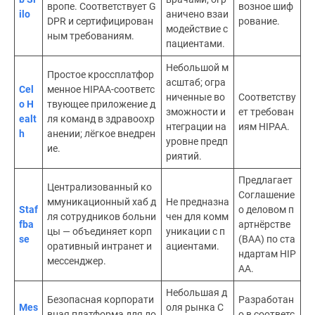
вропе. Соответствует G
возное шиф
ilo
аничено взаи
DPR и сертифицирован
рование.
модействие с
ным требованиям.
пациентами.
Небольшой м
Простое кроссплатфор
асштаб; огра
Cel
менное HIPAA-соответс
ниченные во
Соответству
o H
твующее приложение д
зможности и
ет требован
ealt
ля команд в здравоохр
нтеграции на
иям HIPAA.
h
анении; лёгкое внедрен
уровне предп
ие.
риятий.
Предлагает
Централизованный ко
Соглашение
ммуникационный хаб д
Не предназна
Staf
о деловом п
ля сотрудников больни
чен для комм
fba
артнёрстве
цы — объединяет корп
уникации с п
se
(BAA) по ста
оративный интранет и
ациентами.
ндартам HIP
мессенджер.
AA.
Небольшая д
Безопасная корпорати
Разработан
Mes
оля рынка С
вная платформа для ло
о в соответс