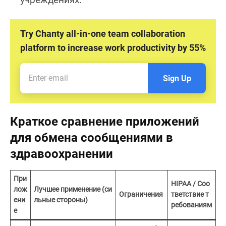
Try Chanty all-in-one team collaboration
platform to increase work productivity by 55%
Sign Up
Краткое сравнение приложений
для обмена сообщениями в
здравоохранении
При
HIPAA / Соо
лож
Лучшее применение (си
Ограничения
тветствие т
ени
льные стороны)
ребованиям
е