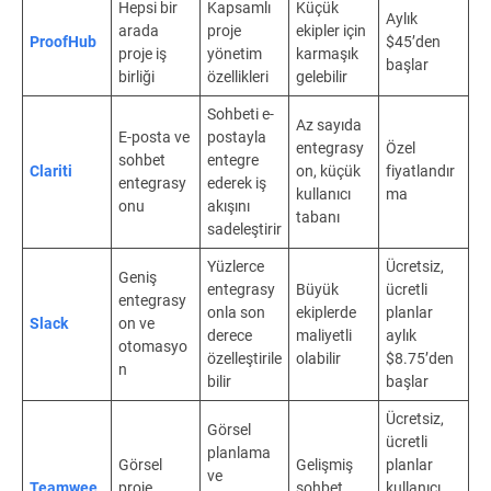
Hepsi bir
Kapsamlı
Küçük
Aylık
arada
proje
ekipler için
ProofHub
$45’den
proje iş
yönetim
karmaşık
başlar
birliği
özellikleri
gelebilir
Sohbeti e-
Az sayıda
E-posta ve
postayla
entegrasy
Özel
sohbet
entegre
Clariti
on, küçük
fiyatlandır
entegrasy
ederek iş
kullanıcı
ma
onu
akışını
tabanı
sadeleştirir
Yüzlerce
Ücretsiz,
Geniş
entegrasy
Büyük
ücretli
entegrasy
onla son
ekiplerde
planlar
Slack
on ve
derece
maliyetli
aylık
otomasyo
özelleştirile
olabilir
$8.75’den
n
bilir
başlar
Ücretsiz,
Görsel
ücretli
planlama
Görsel
Gelişmiş
planlar
ve
Teamwee
proje
sohbet
kullanıcı