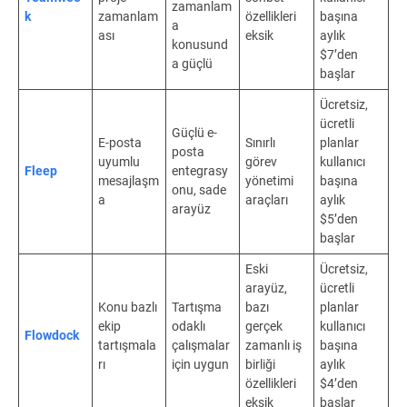
zamanlam
k
zamanlam
özellikleri
başına
a
ası
eksik
aylık
konusund
$7’den
a güçlü
başlar
Ücretsiz,
ücretli
Güçlü e-
E-posta
Sınırlı
planlar
posta
uyumlu
görev
kullanıcı
Fleep
entegrasy
mesajlaşm
yönetimi
başına
onu, sade
a
araçları
aylık
arayüz
$5’den
başlar
Eski
Ücretsiz,
arayüz,
ücretli
Konu bazlı
Tartışma
bazı
planlar
ekip
odaklı
gerçek
kullanıcı
Flowdock
tartışmala
çalışmalar
zamanlı iş
başına
rı
için uygun
birliği
aylık
özellikleri
$4’den
eksik
başlar