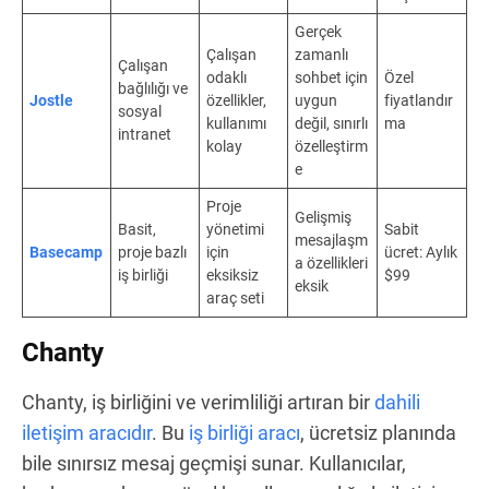
Gerçek
Çalışan
zamanlı
Çalışan
odaklı
sohbet için
Özel
bağlılığı ve
Jostle
özellikler,
uygun
fiyatlandır
sosyal
kullanımı
değil, sınırlı
ma
intranet
kolay
özelleştirm
e
Proje
Gelişmiş
Basit,
yönetimi
Sabit
mesajlaşm
Basecamp
proje bazlı
için
ücret: Aylık
a özellikleri
iş birliği
eksiksiz
$99
eksik
araç seti
Chanty
Chanty, iş birliğini ve verimliliği artıran bir
dahili
iletişim aracıdır
. Bu
iş birliği aracı
, ücretsiz planında
bile sınırsız mesaj geçmişi sunar. Kullanıcılar,