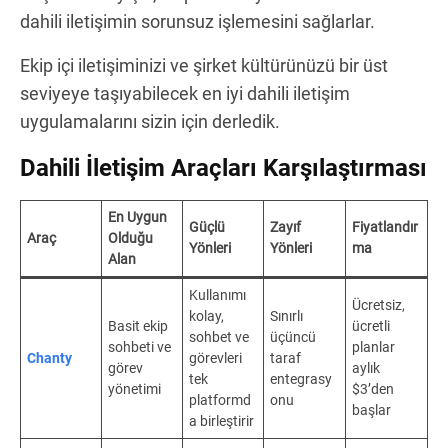
dahili iletişimin sorunsuz işlemesini sağlarlar.
Ekip içi iletişiminizi ve şirket kültürünüzü bir üst
seviyeye taşıyabilecek en iyi dahili iletişim
uygulamalarını sizin için derledik.
Dahili İletişim Araçları Karşılaştırması
En Uygun
Güçlü
Zayıf
Fiyatlandır
Araç
Olduğu
Yönleri
Yönleri
ma
Alan
Kullanımı
Ücretsiz,
kolay,
Sınırlı
Basit ekip
ücretli
sohbet ve
üçüncü
sohbeti ve
planlar
Chanty
görevleri
taraf
görev
aylık
tek
entegrasy
yönetimi
$3’den
platformd
onu
başlar
a birleştirir