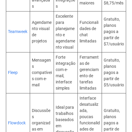
maiores
$8,75/mês
s
s
Excelente
Gratuito,
Agendame
para
Funcionali
planos
nto visual
planejame
dades de
Teamweek
pagos a
de
nto e
chat
partir de
projetos
agendame
limitadas
$7/usuário
nto visual
Forte
Ferrament
Mensagen
Gratuito,
integração
as de
s
planos
com e-
gerenciam
Fleep
compatívei
pagos a
mail,
ento de
s com e-
partir de
interface
tarefas
mail
$5/usuário
simples
limitadas
Interface
desatualiz
Ideal para
Discussõe
ada,
Gratuito,
trabalhos
s
poucas
planos
baseados
Flowdock
organizad
funcionalid
pagos a
em
as em
ades de
partir de
discussõe