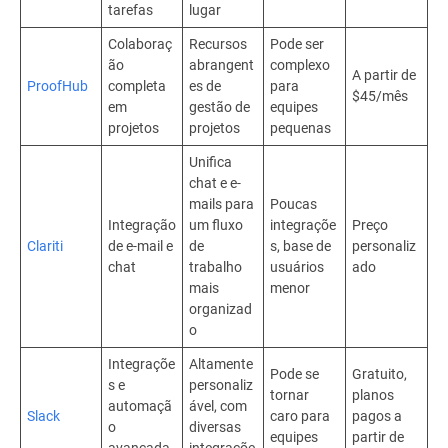
tarefas
lugar
Colaboraç
Recursos
Pode ser
ão
abrangent
complexo
A partir de
ProofHub
completa
es de
para
$45/mês
em
gestão de
equipes
projetos
projetos
pequenas
Unifica
chat e e-
mails para
Poucas
Integração
um fluxo
integraçõe
Preço
Clariti
de e-mail e
de
s, base de
personaliz
chat
trabalho
usuários
ado
mais
menor
organizad
o
Integraçõe
Altamente
Pode se
Gratuito,
s e
personaliz
tornar
planos
automaçã
ável, com
Slack
caro para
pagos a
o
diversas
equipes
partir de
avançada
integraçõe