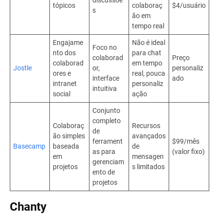
tópicos
colaboraç
$4/usuário
s
ão em
tempo real
Engajame
Não é ideal
Foco no
nto dos
para chat
colaborad
Preço
colaborad
em tempo
Jostle
or,
personaliz
ores e
real, pouca
interface
ado
intranet
personaliz
intuitiva
social
ação
Conjunto
completo
Colaboraç
Recursos
de
ão simples
avançados
ferrament
$99/mês
Basecamp
baseada
de
as para
(valor fixo)
em
mensagen
gerenciam
projetos
s limitados
ento de
projetos
Chanty