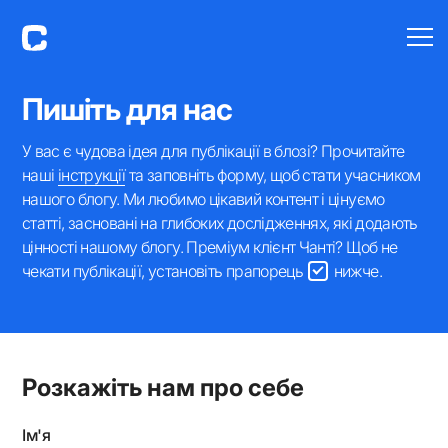
Пишіть для нас
У вас є чудова ідея для публікації в блозі? Прочитайте
наші
інструкції
та заповніть форму, щоб стати учасником
нашого блогу. Ми любимо цікавий контент і цінуємо
статті, засновані на глибоких дослідженнях, які додають
цінності нашому блогу. Преміум клієнт Чанті? Щоб не
чекати публікації, установіть прапорець
нижче.
Розкажіть нам про себе
Ім'я