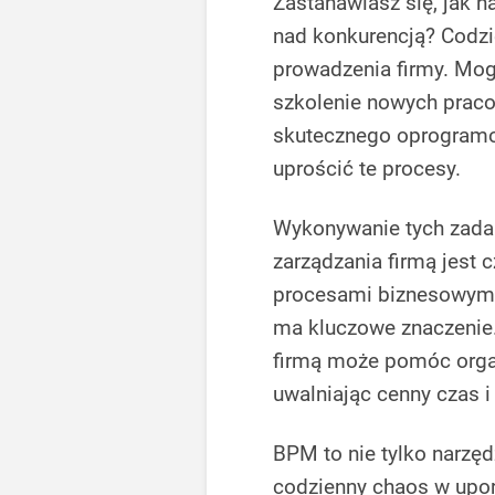
Zastanawiasz się, jak 
nad konkurencją? Codz
prowadzenia firmy. Mo
szkolenie nowych prac
skutecznego oprogramo
uprościć te procesy.
Wykonywanie tych zadań
zarządzania firmą jest
procesami biznesowym
ma kluczowe znaczenie.
firmą może pomóc orga
uwalniając cenny czas i
BPM to nie tylko narzęd
codzienny chaos w upo