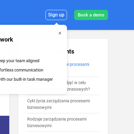
Sign up
Book a demo
mwork
Table of Contents
keep your team aligned
Czym jest zarządzanie procesami
effortless communication
biznesowymi?
th our built-in task manager
Jakie kroki należy podjąć w celu
poprawy procesów biznesowych?
Cykl życia zarządzania procesami
biznesowymi
Rodzaje zarządzania procesami
biznesowymi