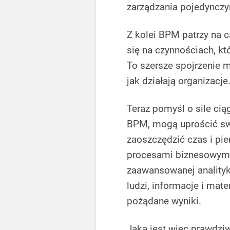
zarządzania pojedyncz
Z kolei BPM patrzy na c
się na czynnościach, k
To szersze spojrzenie 
jak działają organizacje
Teraz pomyśl o sile cią
BPM, mogą uprościć swo
zaoszczędzić czas i pi
procesami biznesowymi
zaawansowanej analityki
ludzi, informacje i mat
pożądane wyniki.
Jaka jest więc prawdzi