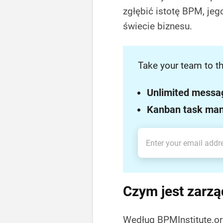
zgłębić istotę BPM, jego
świecie biznesu.
Take your team to th
Unlimited messa
Kanban task ma
Czym jest zarz
Według BPMInstitute.o