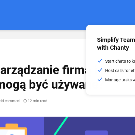
Simplify Tea
with Chanty
Start chats to 
zarządzanie firmą i jakie
Host calls for 
 mogą być używane?
Manage tasks wi
dd comment
12 min read