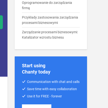
Oprogramowanie do zarządzania
firmą
Przykłady zastosowania zarządzania
procesami biznesowymi
Zarządzanie procesami biznesowymi:
Katalizator wzrostu biznesu
Start using
Chanty today
Communication with chat and calls
Save time with easy collaboration
Use it for FREE - forever