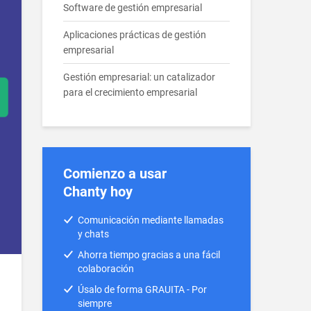
Software de gestión empresarial
Aplicaciones prácticas de gestión
empresarial
Gestión empresarial: un catalizador
para el crecimiento empresarial
Comienzo a usar
Chanty hoy
Comunicación mediante llamadas
y chats
Ahorra tiempo gracias a una fácil
colaboración
Úsalo de forma GRAUITA - Por
siempre