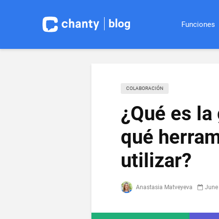
blog
Funciones
СOLABORACIÓN
¿Qué es la
qué herram
utilizar?
Anastasia Matveyeva
June