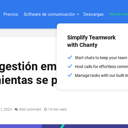
Iniciar se
Precios
Software de comunicación
Descargas
Simplify Teamwork
with Chanty
Start chats to keep your team
 gestión empresarial y
Host calls for effortless com
Manage tasks with our built-
ientas se pueden
 1, 2024
Add comment
14 min read