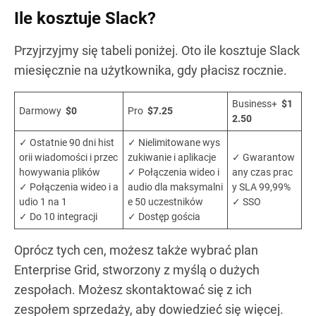
Ile kosztuje Slack?
Przyjrzyjmy się tabeli poniżej. Oto ile kosztuje Slack
miesięcznie na użytkownika, gdy płacisz rocznie.
Business+
$1
Darmowy
$0
Pro
$7.25
2.50
✓ Ostatnie 90 dni hist
✓ Nielimitowane wys
orii wiadomości i przec
zukiwanie i aplikacje
✓ Gwarantow
howywania plików
✓ Połączenia wideo i
any czas prac
✓ Połączenia wideo i a
audio dla maksymalni
y SLA 99,99%
udio 1 na 1
e 50 uczestników
✓ SSO
✓ Do 10 integracji
✓ Dostęp gościa
Oprócz tych cen, możesz także wybrać plan
Enterprise Grid, stworzony z myślą o dużych
zespołach. Możesz skontaktować się z ich
zespołem sprzedaży, aby dowiedzieć się więcej.