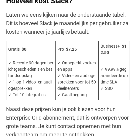
Hoeveel kost Slack?
Laten we eens kijken naar de onderstaande tabel.
Dit is hoeveel Slack je maandelijks per gebruiker zal
kosten wanneer je jaarlijks betaalt.
Business+
$1
Gratis
$0
Pro
$7.25
2.50
✓ Recente 90 dagen ber
✓ Onbeperkt zoeken
ichtgeschiedenis en bes
en apps
✓ 99,99% geg
tandsopslag
✓ Video- en audioge
arandeerde up
✓ 1-op-1 video- en audi
sprekken voor tot 50
time SLA
ogesprekken
deelnemers
✓ SSO
✓ Tot 10 integraties
✓ Gasttoegang
Naast deze prijzen kun je ook kiezen voor hun
Enterprise Grid-abonnement, dat is ontworpen voor
grote teams. Je kunt contact opnemen met hun
verkoopteam om meer te ontdekken.