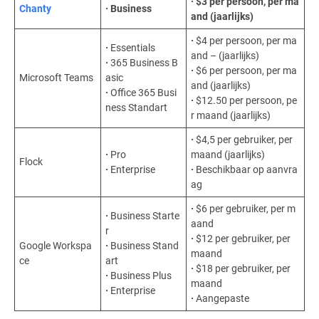
·
$3 per persoon, per ma
Chanty
·
Business
and (jaarlijks)
·
$4 per persoon, per ma
·
Essentials
and – (jaarlijks)
·
365 Business B
·
$6 per persoon, per ma
Microsoft Teams
asic
and (jaarlijks)
·
Office 365 Busi
·
$12.50 per persoon, pe
ness Standart
r maand (jaarlijks)
·
$4,5 per gebruiker, per
·
Pro
maand (jaarlijks)
Flock
·
Enterprise
·
Beschikbaar op aanvra
ag
·
$6 per gebruiker, per m
·
Business Starte
aand
r
·
$12 per gebruiker, per
Google Workspa
·
Business Stand
maand
ce
art
·
$18 per gebruiker, per
·
Business Plus
maand
·
Enterprise
·
Aangepaste