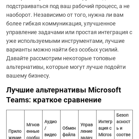
подстраиваться под ваш рабочий процесс, а не
наоборот. Независимо от того, нужна ли вам
более гибкая коммуникация, улучшенное
управление задачами или простая интеграция с
уже используемыми инструментами, лучшие
варианты можно найти без особых усилий.
Давайте рассмотрим некоторые топовые
альтернативы, которые могут лучше подойти
вашему бизнесу.
Лучшие альтернативы Microsoft
Teams: краткое сравнение
Безоп
Аудио
Интегр
асност
Мгнов
Управ
/
Обмен
ация с
ь и
Прило
енные
ление
видео
файла
Micros
соотве
жение
сообщ
задач