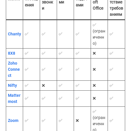
звонк
ми
oft
тствие
ения
ами
и
Office
требов
аниям
✅
(огран
Chanty
✅
✅
✅
✅
✅
иченн
о)
8X8
✅
✅
✅
✅
❌
✅
Zoho
Conne
✅
✅
✅
✅
❌
✅
ct
Nifty
✅
❌
✅
✅
❌
✅
Matter
✅
✅
✅
✅
❌
✅
most
✅
(огран
Zoom
✅
✅
✅
❌
✅
иченн
о)