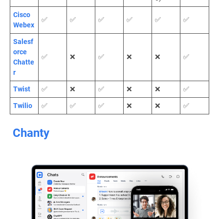
Cisco
✅
✅
✅
✅
✅
✅
Webex
Salesf
orce
✅
❌
✅
❌
❌
✅
Chatte
r
Twist
✅
❌
✅
❌
❌
✅
Twilio
✅
✅
✅
❌
❌
✅
Chanty