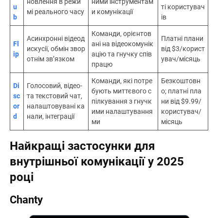
новлення в режи
ними інструментам
u
ті користувач
мі реального часу
и комунікації
b
ів
Команди, орієнтов
Асинхронні відеод
Платні плани
Fl
ані на відеокомунік
искусії, обмін звор
від $3/корист
ip
ацію та гнучку спів
отнім зв’язком
увач/місяць
працю
Команди, які потре
Безкоштовн
Di
Голосовий, відео-
бують миттєвого с
о; платні пла
sc
та текстовий чат,
пілкування з гнучк
ни від $9.99/
or
налаштовувані ка
ими налаштування
користувач/
d
нали, інтеграції
ми
місяць
Найкращі застосунки для
внутрішньої комунікації у 2025
році
Chanty