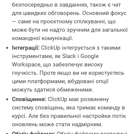
безпосередньо в завданнях, також є чат
для швидких обговорень. Основний фокус
— саме на проєктному спілкуванні, що
може бути не надто зручним для загальної
командної комунікації.
Інтеграції:
ClickUp інтегрується з такими
інструментами, як Slack і Google
Workspace, що забезпечує високу
гнучкість. Проте якщо ви не користуєтесь
цими платформами, вбудовані опції
можуть здатися обмеженими.
Сповіщення:
ClickUp має розвинену
систему сповіщень, яка тримає команду в
курсі. Але без правильної настройки потік
оновлень може стати надмірним.
Обмін файлами:
Обмін файлами всередині