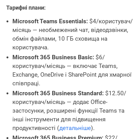
Тарифні плани:
Microsoft Teams Essentials:
$4/користувач/
місяць — необмежений чат, відеодзвінки,
обмін файлами, 10 ГБ сховища на
користувача.
Microsoft 365 Business Basic:
$6/
користувач/місяць — включає Teams,
Exchange, OneDrive і SharePoint для хмарної
співпраці.
Microsoft 365 Business Standard:
$12.50/
користувач/місяць — додає Office-
застосунки, розширені функції Teams та
інші інструменти для підвищення
продуктивності (
детальніше
).
Microsoft 365 Business Premium:
$22/