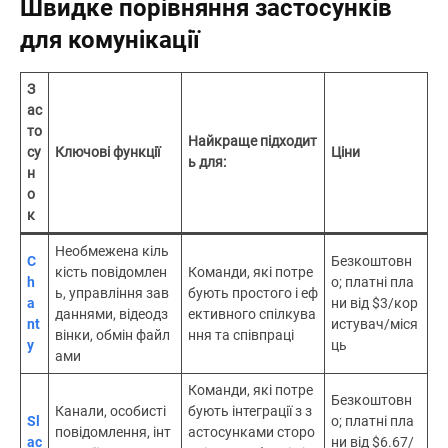
Швидке порівняння застосунків
для комунікації
З
ас
то
Найкраще підходит
су
Ключові функції
Ціни
ь для:
н
о
к
Необмежена кіль
C
Безкоштовн
кість повідомлен
Команди, які потре
h
о; платні пла
ь, управління зав
бують простого і еф
a
ни від $3/кор
даннями, відеодз
ективного спілкува
nt
истувач/міся
вінки, обмін файл
ння та співпраці
y
ць
ами
Команди, які потре
Безкоштовн
Канали, особисті
бують інтеграції з з
Sl
о; платні пла
повідомлення, інт
астосунками сторо
ac
ни від $6.67/