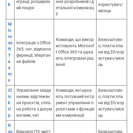
еграції, розширен
нніх розробників і д
k
користувач/
ий пошук
етальної комунікац
місяць
ії
M
ic
ro
Команди, що викор
Безкоштовн
so
Інтеграція з Office
истовують Microsof
о; платні пла
ft
365, чат, відеокон
t Office 365 та шука
ни від $5/кор
T
ференції, зберіган
ють інтегровані ріш
истувач/міся
e
ня файлів
ення
ць
a
m
s
Cl
Управління завда
Команди, які шука
Безкоштовн
ic
ннями, відстежен
ють потужний інстр
о; платні пла
k
ня проєктів, спіль
умент управління п
ни від $5/кор
U
на робота з докум
роєктами з функція
истувач/міся
p
ентами, чат
ми комунікації
ць
R
oc
Відкрите ПЗ, митт
Безкоштовн