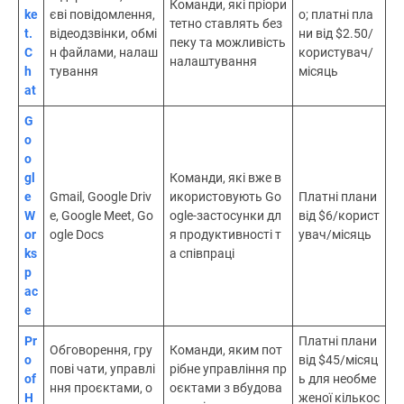
Команди, які пріори
ke
єві повідомлення,
о; платні пла
тетно ставлять без
t.
відеодзвінки, обмі
ни від $2.50/
пеку та можливість
C
н файлами, налаш
користувач/
налаштування
h
тування
місяць
at
G
o
o
gl
Команди, які вже в
e
Gmail, Google Driv
икористовують Go
Платні плани
W
e, Google Meet, Go
ogle-застосунки дл
від $6/корист
or
ogle Docs
я продуктивності т
увач/місяць
ks
а співпраці
p
ac
e
Pr
Платні плани
Обговорення, гру
Команди, яким пот
o
від $45/місяц
пові чати, управлі
рібне управління пр
of
ь для необме
ння проєктами, о
оєктами з вбудова
H
женої кількос