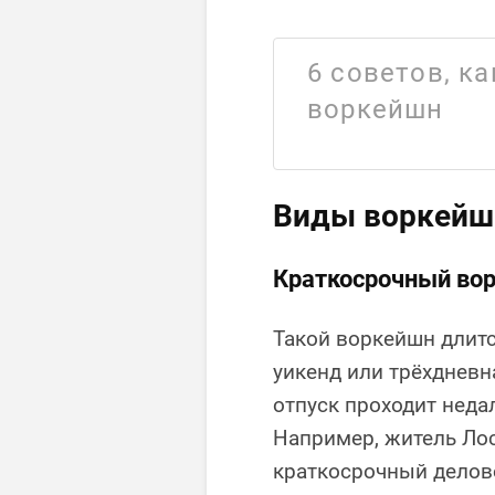
6 советов, к
воркейшн
Виды воркейш
Краткосрочный во
Такой воркейшн длитс
уикенд или трёхдневн
отпуск проходит неда
Например, житель Ло
краткосрочный делово