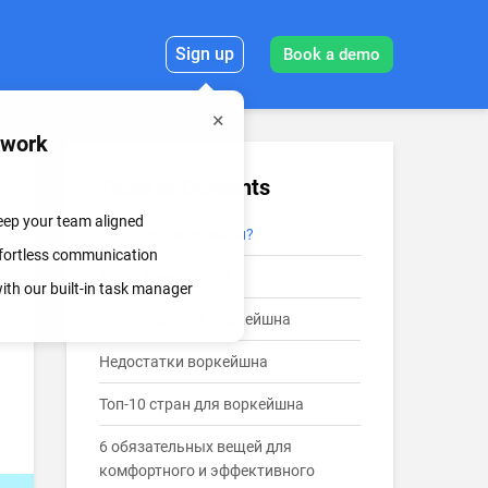
Sign up
Book a demo
mwork
Table of Contents
keep your team aligned
Что такое воркейшн?
effortless communication
Виды воркейшнов
th our built-in task manager
Преимущества воркейшна
Недостатки воркейшна
Топ-10 стран для воркейшна
6 обязательных вещей для
комфортного и эффективного