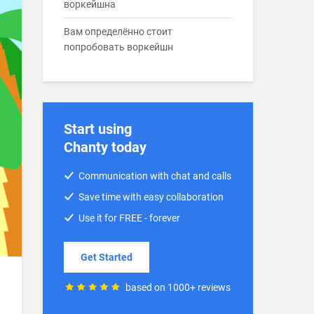
воркейшна
Вам определённо стоит
попробовать воркейшн
Start using
Chanty today
Communication with chat and calls
Save time with easy collaboration
Use it for FREE - forever
Get Started
based on 1000+ reviews