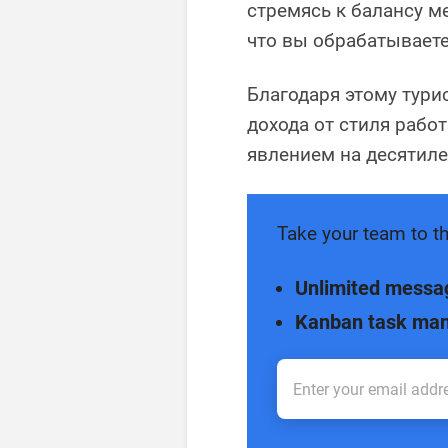
стремясь к балансу м
что вы обрабатываете
Благодаря этому тури
дохода от стиля рабо
явлением на десятиле
Take your team to th
Unlimited messa
Kanban task ma