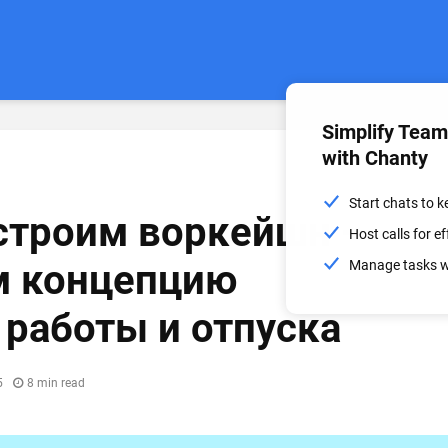
Simplify Tea
with Chanty
Start chats to 
строим воркейшн —
Host calls for 
м концепцию
Manage tasks wi
 работы и отпуска
5
8 min read