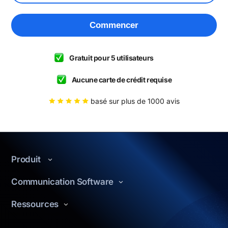
Commencer
Gratuit pour 5 utilisateurs
Aucune carte de crédit requise
basé sur plus de 1000 avis
Produit
Fonctionnalités
Communication Software
Pourquoi choisir Chanty ?
Communication interne
Ressources
Tarification
Soins de santé
Centre d'Assistance